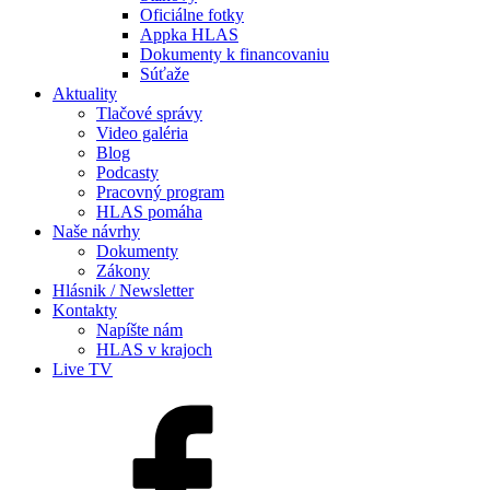
Oficiálne fotky
Appka HLAS
Dokumenty k financovaniu
Súťaže
Aktuality
Tlačové správy
Video galéria
Blog
Podcasty
Pracovný program
HLAS pomáha
Naše návrhy
Dokumenty
Zákony
Hlásnik / Newsletter
Kontakty
Napíšte nám
HLAS v krajoch
Live TV