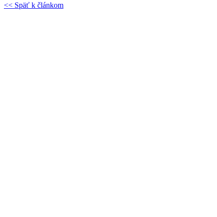
<< Späť k článkom
Najnovšie články
Pomáhame deťom v Kolárove z prostriedkov, ktorých sa vzdali naši
ministri
Michaela Eliášová
06. 07. 2026