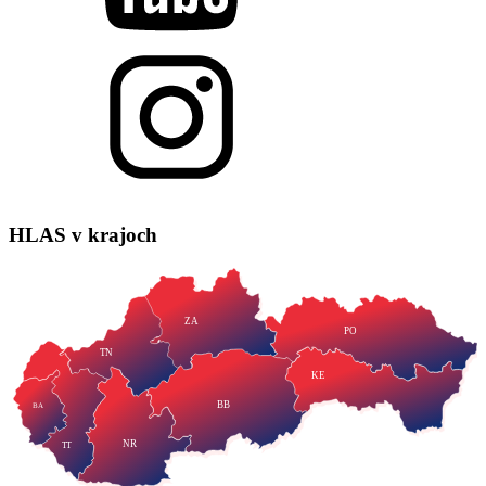
HLAS
v krajoch
ZA
PO
TN
KE
BB
BA
NR
TT