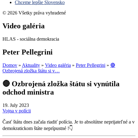
Chceme lepšie Slovensko
© 2026 Všetky práva vyhradené
Video galéria
HLAS - sociálna demokracia
Peter Pellegrini
Domov
»
Aktuality
»
Video galéria
»
Peter Pellegrini
»
🔴
Ozbrojená zložka štátu si v…
🔴 Ozbrojená zložka štátu si vynútila
odchod ministra
19. July 2023
Vojna v polícii
Časť štátu dnes začala riadiť polícia. Je to absolútne neprijateľné a v
demokratickom štáte neprípustné !👇