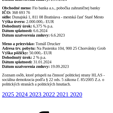
Obchodné meno:
Fio banka a.s., pobočka zahraničnej banky
IČO:
368 693 76
sídlo:
Dunajská 1, 811 08 Bratislava - mestská časť Staré Mesto
Výška úveru:
2.000.000,- EUR
Dohodnutý úrok:
6,375 % p.a.
Dátum splatnosti:
6.6.2024
Dátum uzatvorenia zmluvy:
6.6.2023
Meno a priezvisko:
Tomáš Drucker
Adresa trv. pobytu:
Na Pasienku 104, 900 25 Chorvátsky Grob
Výška pôžičky:
50.000,- EUR
Dohodnutý úrok:
2 % p.a.
Dátum splatnosti:
31.01.2024
Dátum uzatvorenia zmluvy:
19.09.2023
Zoznam osôb, ktoré prispeli na činnosť politickej strany HLAS -
sociálna demokracia podľa § 22 ods. 5 zákona č. 85/2005 Z.z. o
politických stranách a politických hnutiach.
2025
2024
2023
2022
2021
2020