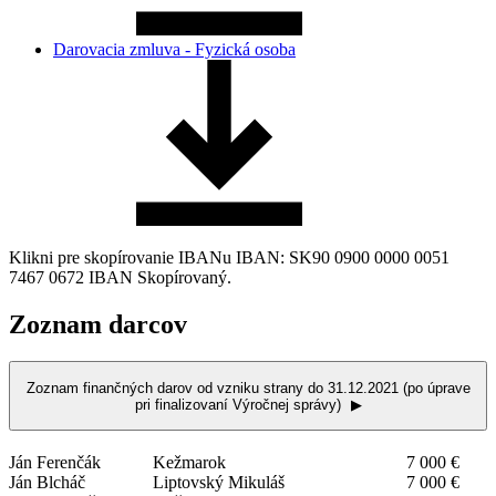
Darovacia zmluva - Fyzická osoba
Klikni pre skopírovanie IBANu
IBAN:
SK90 0900 0000 0051
7467 0672
IBAN Skopírovaný.
Zoznam
darcov
Zoznam finančných darov od vzniku strany do 31.12.2021 (po úprave
pri finalizovaní Výročnej správy)
▶
Ján Ferenčák
Kežmarok
7 000 €
Ján Blcháč
Liptovský Mikuláš
7 000 €