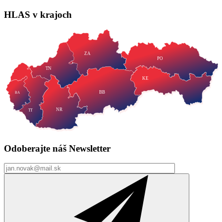
HLAS
v krajoch
ZA
PO
TN
KE
BB
BA
NR
TT
Odoberajte náš
Newsletter