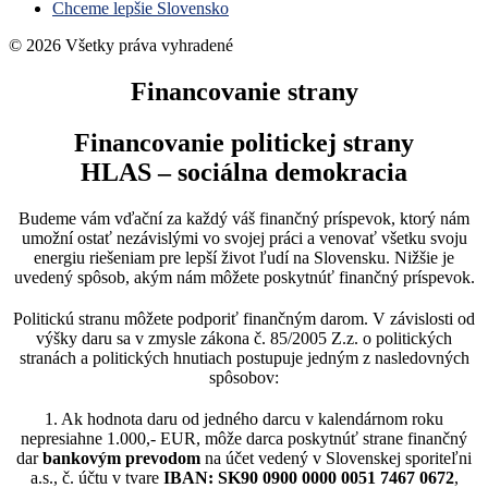
Chceme lepšie Slovensko
© 2026 Všetky práva vyhradené
Financovanie
strany
Financovanie politickej strany
HLAS – sociálna demokracia
Budeme vám vďační za každý váš finančný príspevok, ktorý nám
umožní ostať nezávislými vo svojej práci a venovať všetku svoju
energiu riešeniam pre lepší život ľudí na Slovensku. Nižšie je
uvedený spôsob, akým nám môžete poskytnúť finančný príspevok.
Politickú stranu môžete podporiť finančným darom. V závislosti od
výšky daru sa v zmysle zákona č. 85/2005 Z.z. o politických
stranách a politických hnutiach postupuje jedným z nasledovných
spôsobov:
1. Ak hodnota daru od jedného darcu v kalendárnom roku
nepresiahne 1.000,- EUR, môže darca poskytnúť strane finančný
dar
bankovým
prevodom
na účet vedený v Slovenskej sporiteľni
a.s., č. účtu v tvare
IBAN: SK90 0900 0000 0051 7467 0672
,