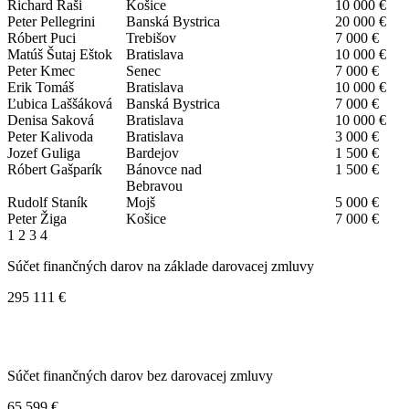
Richard Raši
Košice
10 000 €
Peter Pellegrini
Banská Bystrica
20 000 €
Róbert Puci
Trebišov
7 000 €
Matúš Šutaj Eštok
Bratislava
10 000 €
Peter Kmec
Senec
7 000 €
Erik Tomáš
Bratislava
10 000 €
Ľubica Laššáková
Banská Bystrica
7 000 €
Denisa Saková
Bratislava
10 000 €
Peter Kalivoda
Bratislava
3 000 €
Jozef Guliga
Bardejov
1 500 €
Róbert Gašparík
Bánovce nad
1 500 €
Bebravou
Rudolf Staník
Mojš
5 000 €
Peter Žiga
Košice
7 000 €
1
2
3
4
Súčet finančných darov na základe darovacej zmluvy
295 111 €
Súčet finančných darov bez darovacej zmluvy
65 599 €