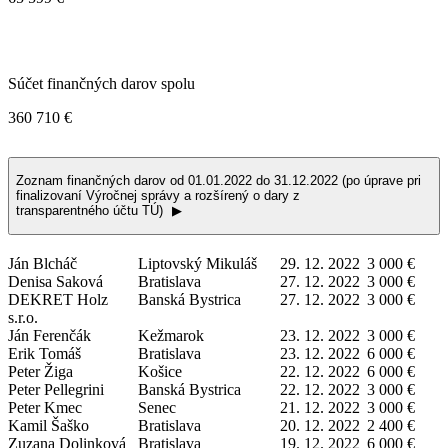
Súčet finančných darov spolu
360 710 €
Zoznam finančných darov od 01.01.2022 do 31.12.2022 (po úprave pri
finalizovaní Výročnej správy a rozšírený o dary z
transparentného účtu TÚ)
▶
Ján Blcháč
Liptovský Mikuláš
29. 12. 2022
3 000 €
Denisa Saková
Bratislava
27. 12. 2022
3 000 €
DEKRET Holz
Banská Bystrica
27. 12. 2022
3 000 €
s.r.o.
Ján Ferenčák
Kežmarok
23. 12. 2022
3 000 €
Erik Tomáš
Bratislava
23. 12. 2022
6 000 €
Peter Žiga
Košice
22. 12. 2022
6 000 €
Peter Pellegrini
Banská Bystrica
22. 12. 2022
3 000 €
Peter Kmec
Senec
21. 12. 2022
3 000 €
Kamil Šaško
Bratislava
20. 12. 2022
2 400 €
Zuzana Dolinková
Bratislava
19. 12. 2022
6 000 €