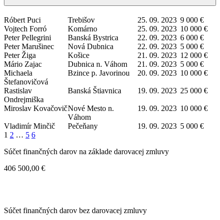
Róbert Puci
Trebišov
25. 09. 2023
9 000 €
Vojtech Forró
Komárno
25. 09. 2023
10 000 €
Peter Pellegrini
Banská Bystrica
22. 09. 2023
6 000 €
Peter Marušinec
Nová Dubnica
22. 09. 2023
5 000 €
Peter Žiga
Košice
21. 09. 2023
12 000 €
Mário Zajac
Dubnica n. Váhom
21. 09. 2023
5 000 €
Michaela
Bzince p. Javorinou
20. 09. 2023
10 000 €
Štefanovičová
Rastislav
Banská Štiavnica
19. 09. 2023
25 000 €
Ondrejmiška
Miroslav Kovačovič
Nové Mesto n.
19. 09. 2023
10 000 €
Váhom
Vladimír Minčič
Pečeňany
19. 09. 2023
5 000 €
1
2
…
5
6
Súčet finančných darov na základe darovacej zmluvy
406 500,00 €
Súčet finančných darov bez darovacej zmluvy