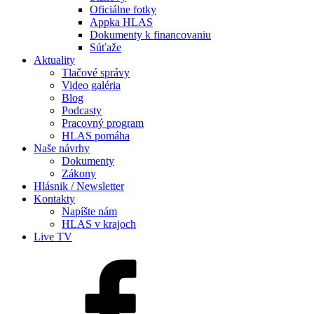
Oficiálne fotky
Appka HLAS
Dokumenty k financovaniu
Súťaže
Aktuality
Tlačové správy
Video galéria
Blog
Podcasty
Pracovný program
HLAS pomáha
Naše návrhy
Dokumenty
Zákony
Hlásnik / Newsletter
Kontakty
Napíšte nám
HLAS v krajoch
Live TV