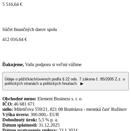
5 516,64 €
Súčet finančných darov spolu
412 016,64 €
Ďakujeme,
Vašu podporu si veľmi vážime
Údaje o pôžičkách/úveroch podľa § 22 ods. 7 zákona č. 85/2005 Z.z. o
politických stranách a politických hnutiach.
▶
Obchodné meno:
Element Business s. r. o.
IČO:
46 681 671
sídlo:
Miletičova 559/21, 821 08 Bratislava - mestská časť Ružinov
Výška úveru:
300.000,- EUR
Dohodnutý úrok:
5,5 % p. a.
Dátum splatnosti:
31.12.2025
Dátum uzatvorenia zmluvy:
23.1.2024