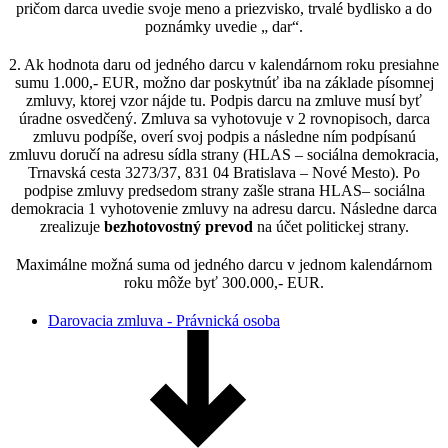
pričom darca uvedie svoje meno a priezvisko, trvalé bydlisko a do
poznámky uvedie „ dar“.
2. Ak hodnota daru od jedného darcu v kalendárnom roku presiahne
sumu 1.000,- EUR, možno dar poskytnúť iba na základe písomnej
zmluvy, ktorej vzor nájde tu. Podpis darcu na zmluve musí byť
úradne osvedčený. Zmluva sa vyhotovuje v 2 rovnopisoch, darca
zmluvu podpíše, overí svoj podpis a následne ním podpísanú
zmluvu doručí na adresu sídla strany (HLAS – sociálna demokracia,
Trnavská cesta 3273/37, 831 04 Bratislava – Nové Mesto). Po
podpise zmluvy predsedom strany zašle strana HLAS– sociálna
demokracia 1 vyhotovenie zmluvy na adresu darcu. Následne darca
zrealizuje
bezhotovostný prevod
na účet politickej strany.
Maximálne možná suma od jedného darcu v jednom kalendárnom
roku môže byť 300.000,- EUR.
Darovacia zmluva - Právnická osoba