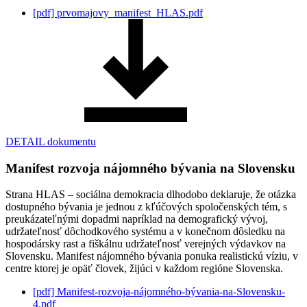
[pdf]
prvomajovy_manifest_HLAS.pdf
DETAIL dokumentu
Manifest rozvoja nájomného bývania na Slovensku
Strana HLAS – sociálna demokracia dlhodobo deklaruje, že otázka
dostupného bývania je jednou z kľúčových spoločenských tém, s
preukázateľnými dopadmi napríklad na demografický vývoj,
udržateľnosť dôchodkového systému a v konečnom dôsledku na
hospodársky rast a fiškálnu udržateľnosť verejných výdavkov na
Slovensku. Manifest nájomného bývania ponuka realistickú víziu, v
centre ktorej je opäť človek, žijúci v každom regióne Slovenska.
[pdf]
Manifest-rozvoja-nájomného-bývania-na-Slovensku-
4.pdf