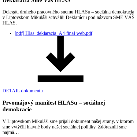
Deklarácia Sme Váš HLAS
Delegáti druhého pracovného snemu HLASu – sociálna demokracia
v Liptovskom Mikuláši schválili Deklaráciu pod názvom SME VÁŠ
HLAS.
[pdf]
Hlas_deklaracia_A4-final-web.pdf
DETAIL dokumentu
Prvomájový manifest HLASu – sociálnej
demokracie
V Liptovskom Mikuláši sme prijali dokument našej strany, v ktorom
sme vytýčili hlavné body našej sociálnej politiky. Zdôraznili sme
najmä…