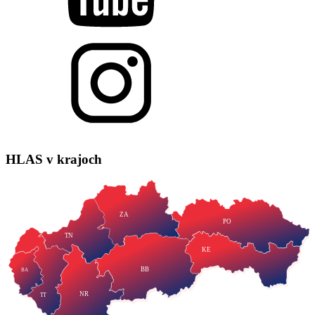
HLAS
v krajoch
ZA
PO
TN
KE
BB
BA
NR
TT