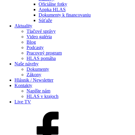
Oficiálne fotky
Appka HLAS
Dokumenty k financovaniu
Súťaže
Aktuality
Tlačové správy
Video galéria
Blog
Podcasty
Pracovný program
HLAS pomáha
Naše návrhy
Dokumenty
Zákony
Hlásnik / Newsletter
Kontakty
Napíšte nám
HLAS v krajoch
Live TV