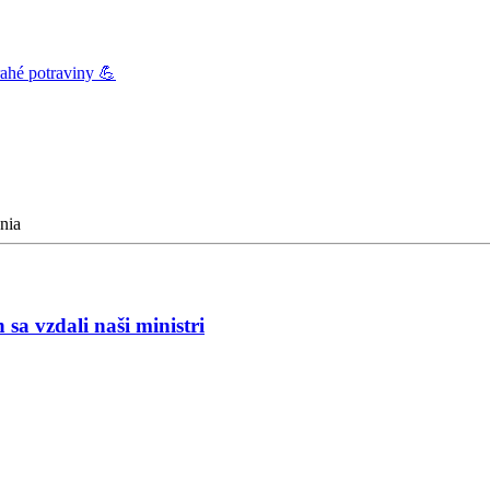
ahé potraviny 💪
enia
a vzdali naši ministri