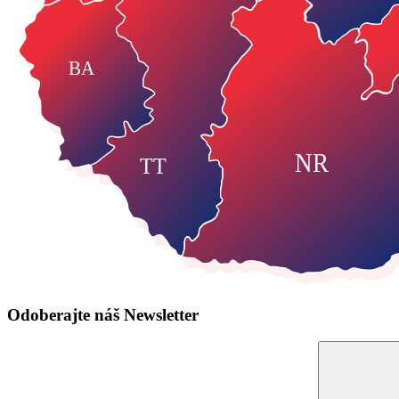
BA
NR
TT
Odoberajte náš
Newsletter