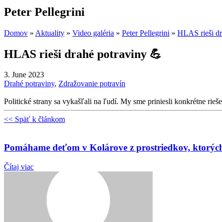
Peter Pellegrini
Domov
»
Aktuality
»
Video galéria
»
Peter Pellegrini
»
HLAS rieši dr
HLAS rieši drahé potraviny 💪
3. June 2023
Drahé potraviny
,
Zdražovanie potravín
Politické strany sa vykašľali na ľudí. My sme priniesli konkrétne rieš
<< Späť k článkom
Pomáhame deťom v Kolárove z prostriedkov, ktorých s
Čítaj viac