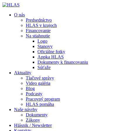
O nás
Predsedníctvo
HLAS v krajoch
Financovanie
Na stiahnutie
Logo
Stanovy
Oficiálne fotky
Appka HLAS
Dokumenty k financovaniu
Súťaže
Aktuality
Tlačové správy
Video galéria
Blog
Podcasty
Pracovný program
HLAS pomáha
Naše návrhy
Dokumenty
Zákony
Hlásnik / Newsletter
Kontakty