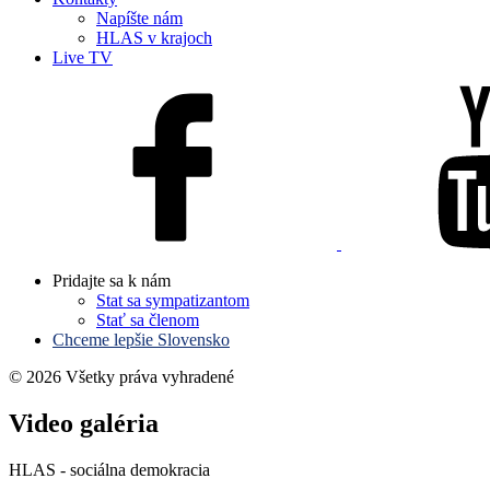
Napíšte nám
HLAS v krajoch
Live TV
Pridajte sa k nám
Stat sa sympatizantom
Stať sa členom
Chceme lepšie Slovensko
© 2026 Všetky práva vyhradené
Video galéria
HLAS - sociálna demokracia