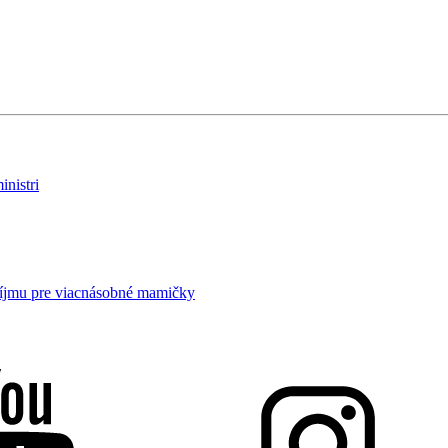
nistri
príjmu pre viacnásobné mamičky