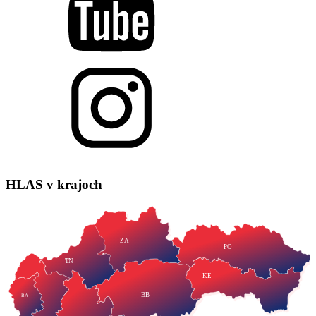
HLAS
v krajoch
ZA
PO
TN
KE
BB
BA