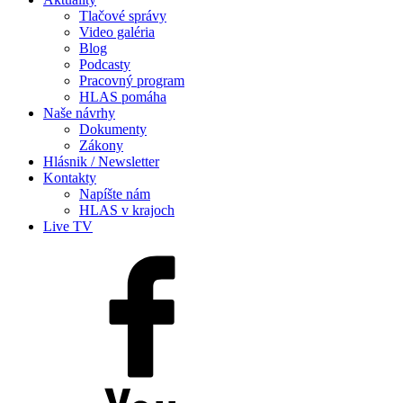
Tlačové správy
Video galéria
Blog
Podcasty
Pracovný program
HLAS pomáha
Naše návrhy
Dokumenty
Zákony
Hlásnik / Newsletter
Kontakty
Napíšte nám
HLAS v krajoch
Live TV