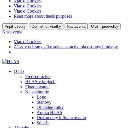
Viac o Cookies
Viac o Cookies
Viac o Cookies
Read more about these purposes
Prijať všetky
Odmietnuť všetky
Nastavenia
Uložiť predvoľby
Nastavenia
Viac o Cookies
Zásady ochrany súkromia a spracúvania osobných údajov
O nás
Predsedníctvo
HLAS v krajoch
Financovanie
Na stiahnutie
Logo
Stanovy
Oficiálne fotky
Appka HLAS
Dokumenty k financovaniu
Súťaže
Aktuality