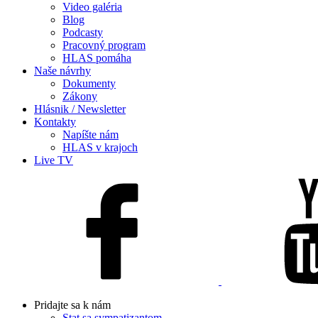
Video galéria
Blog
Podcasty
Pracovný program
HLAS pomáha
Naše návrhy
Dokumenty
Zákony
Hlásnik / Newsletter
Kontakty
Napíšte nám
HLAS v krajoch
Live TV
Pridajte sa k nám
Stat sa sympatizantom