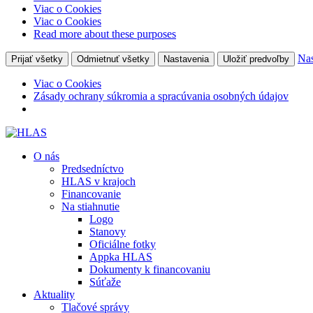
Viac o Cookies
Viac o Cookies
Read more about these purposes
Nas
Prijať všetky
Odmietnuť všetky
Nastavenia
Uložiť predvoľby
Viac o Cookies
Zásady ochrany súkromia a spracúvania osobných údajov
O nás
Predsedníctvo
HLAS v krajoch
Financovanie
Na stiahnutie
Logo
Stanovy
Oficiálne fotky
Appka HLAS
Dokumenty k financovaniu
Súťaže
Aktuality
Tlačové správy