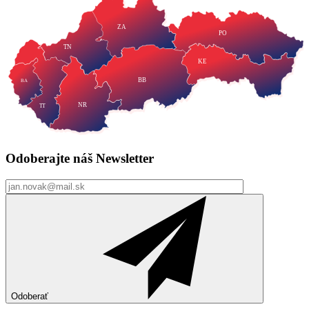
ZA
PO
TN
KE
BB
BA
NR
TT
Odoberajte náš
Newsletter
Odoberať