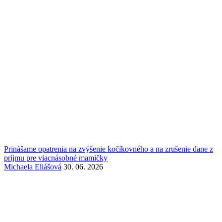
Prinášame opatrenia na zvýšenie kočíkovného a na zrušenie dane z
príjmu pre viacnásobné mamičky
Michaela Eliášová
30. 06. 2026