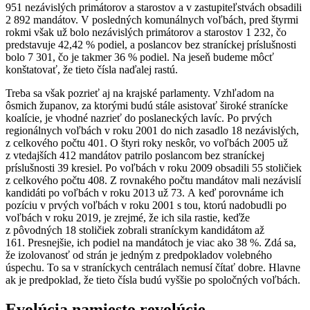
951 nezávislých primátorov a starostov a v zastupiteľstvách obsadili
2 892 mandátov. V posledných komunálnych voľbách, pred štyrmi
rokmi však už bolo nezávislých primátorov a starostov 1 232, čo
predstavuje 42,42 % podiel, a poslancov bez straníckej príslušnosti
bolo 7 301, čo je takmer 36 % podiel. Na jeseň budeme môcť
konštatovať, že tieto čísla naďalej rastú.
Treba sa však pozrieť aj na krajské parlamenty. Vzhľadom na
ôsmich županov, za ktorými budú stále asistovať široké stranícke
koalície, je vhodné nazrieť do poslaneckých lavíc. Po prvých
regionálnych voľbách v roku 2001 do nich zasadlo 18 nezávislých,
z celkového počtu 401. O štyri roky neskôr, vo voľbách 2005 už
z vtedajších 412 mandátov patrilo poslancom bez straníckej
príslušnosti 39 kresiel. Po voľbách v roku 2009 obsadili 55 stoličiek
z celkového počtu 408. Z rovnakého počtu mandátov mali nezávislí
kandidáti po voľbách v roku 2013 už 73. A keď porovnáme ich
pozíciu v prvých voľbách v roku 2001 s tou, ktorú nadobudli po
voľbách v roku 2019, je zrejmé, že ich sila rastie, keďže
z pôvodných 18 stoličiek zobrali straníckym kandidátom až
161. Presnejšie, ich podiel na mandátoch je viac ako 38 %. Zdá sa,
že izolovanosť od strán je jedným z predpokladov volebného
úspechu. To sa v straníckych centrálach nemusí čítať dobre. Hlavne
ak je predpoklad, že tieto čísla budú vyššie po spoločných voľbách.
Evolúcia namiesto revolúcie