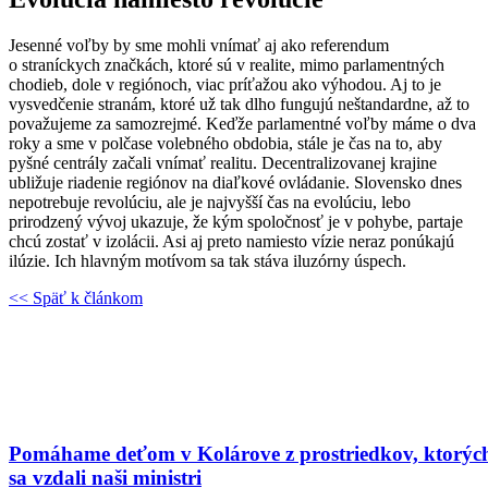
Jesenné voľby by sme mohli vnímať aj ako referendum
o straníckych značkách, ktoré sú v realite, mimo parlamentných
chodieb, dole v regiónoch, viac príťažou ako výhodou. Aj to je
vysvedčenie stranám, ktoré už tak dlho fungujú neštandardne, až to
považujeme za samozrejmé. Keďže parlamentné voľby máme o dva
roky a sme v polčase volebného obdobia, stále je čas na to, aby
pyšné centrály začali vnímať realitu. Decentralizovanej krajine
ubližuje riadenie regiónov na diaľkové ovládanie. Slovensko dnes
nepotrebuje revolúciu, ale je najvyšší čas na evolúciu, lebo
prirodzený vývoj ukazuje, že kým spoločnosť je v pohybe, partaje
chcú zostať v izolácii. Asi aj preto namiesto vízie neraz ponúkajú
ilúzie. Ich hlavným motívom sa tak stáva iluzórny úspech.
<< Späť k článkom
Pomáhame deťom v Kolárove z prostriedkov, ktorýc
sa vzdali naši ministri