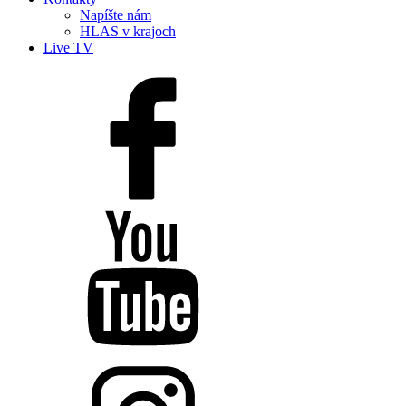
Napíšte nám
HLAS v krajoch
Live TV