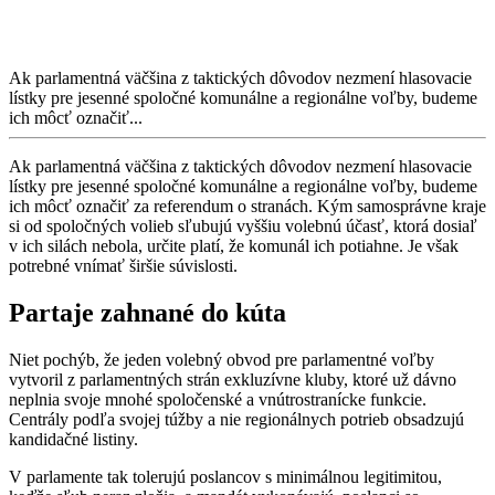
Ak parlamentná väčšina z taktických dôvodov nezmení hlasovacie
lístky pre jesenné spoločné komunálne a regionálne voľby, budeme
ich môcť označiť...
Ak parlamentná väčšina z taktických dôvodov nezmení hlasovacie
lístky pre jesenné spoločné komunálne a regionálne voľby, budeme
ich môcť označiť za referendum o stranách. Kým samosprávne kraje
si od spoločných volieb sľubujú vyššiu volebnú účasť, ktorá dosiaľ
v ich silách nebola, určite platí, že komunál ich potiahne. Je však
potrebné vnímať širšie súvislosti.
Partaje zahnané do kúta
Niet pochýb, že jeden volebný obvod pre parlamentné voľby
vytvoril z parlamentných strán exkluzívne kluby, ktoré už dávno
neplnia svoje mnohé spoločenské a vnútrostranícke funkcie.
Centrály podľa svojej túžby a nie regionálnych potrieb obsadzujú
kandidačné listiny.
V parlamente tak tolerujú poslancov s minimálnou legitimitou,