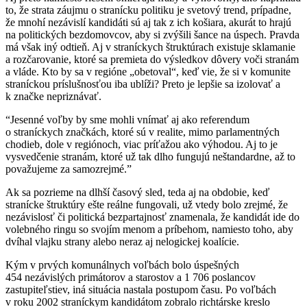
to, že strata záujmu o stranícku politiku je svetový trend, prípadne,
že mnohí nezávislí kandidáti sú aj tak z ich košiara, akurát to hrajú
na politických bezdomovcov, aby si zvýšili šance na úspech. Pravda
má však iný odtieň. Aj v straníckych štruktúrach existuje sklamanie
a rozčarovanie, ktoré sa premieta do výsledkov dôvery voči stranám
a vláde. Kto by sa v regióne „obetoval“, keď vie, že si v komunite
straníckou príslušnosťou iba ublíži? Preto je lepšie sa izolovať a
k značke nepriznávať.
Jesenné voľby by sme mohli vnímať aj ako referendum
o straníckych značkách, ktoré sú v realite, mimo parlamentných
chodieb, dole v regiónoch, viac príťažou ako výhodou. Aj to je
vysvedčenie stranám, ktoré už tak dlho fungujú neštandardne, až to
považujeme za samozrejmé.
Ak sa pozrieme na dlhší časový sled, teda aj na obdobie, keď
stranícke štruktúry ešte reálne fungovali, už vtedy bolo zrejmé, že
nezávislosť či politická bezpartajnosť znamenala, že kandidát ide do
volebného ringu so svojím menom a príbehom, namiesto toho, aby
dvíhal vlajku strany alebo neraz aj nelogickej koalície.
Kým v prvých komunálnych voľbách bolo úspešných
454 nezávislých primátorov a starostov a 1 706 poslancov
zastupiteľstiev, iná situácia nastala postupom času. Po voľbách
v roku 2002 straníckym kandidátom zobralo richtárske kreslo