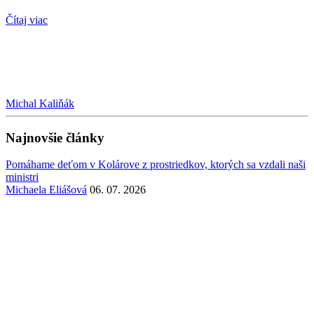
Čítaj viac
Michal Kaliňák
Najnovšie články
Pomáhame deťom v Kolárove z prostriedkov, ktorých sa vzdali naši
ministri
Michaela Eliášová
06. 07. 2026