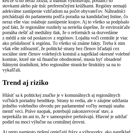
keďže sľub neraz zložia, a mandát vykonávajú, poslanci so
stovkami alebo pár tisíc preferenčnými krúžkami. Regióny nemajú
adekvátne zastúpenie vzhľadom na počet obyvateľov. Náhradníci
prichádzajú do parlamentu podľa poradia na kandidačnej listine, čo
neraz ešte viac oslabuje zastúpenie krajov. Aj to všetko sa podpísalo
pod fakt, že regionálne rozdiely sa neriešia úspešne, že envirozáťaže
pomáha riešiť až mediálny tlak, že o reformách sa dozvedáme
z médií a nie od poslancov z regiónov. Lojalita voči centrále je viac
ako príslušnosť k regiónu. To všetko sú známe fakty. Treba k nim
však ešte zdôrazniť, že politické strany bez členov hľadajú cez
sociálne siete členov volebných komisií a napríklad okresné volebné
komisie, ktoré nie sú finančne ohodnotené, musia byť obsadené
štátnymi úradníkmi, lebo regionálne stranícke štruktúry sa na to
vykašľali.
Trend aj riziko
Hlásiť sa k politickej značke je v komunálnych aj regionálnych
voľbách poriadny hendikep. Strany to vedia, ale v záujme udržania
jedného volebného obvodu pre parlamentné voľby nemajú snahu
meniť veci. Práve naopak, potrebujú zakonzervovať stav, a
neprekáža im ani to, že v samospráve prehrávajú. Hlavné je udržať
podiel na moci výlučne na centrálnej úrovni.
Aj preto namiesto riešení omieľajú frázy a výhovorky, ako napríklad