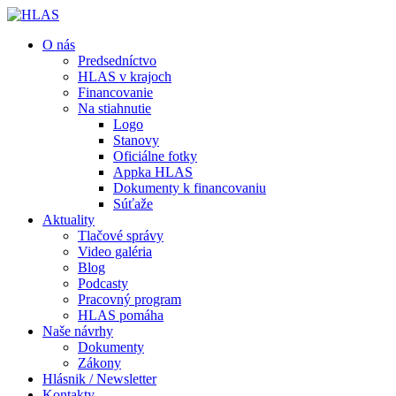
O nás
Predsedníctvo
HLAS v krajoch
Financovanie
Na stiahnutie
Logo
Stanovy
Oficiálne fotky
Appka HLAS
Dokumenty k financovaniu
Súťaže
Aktuality
Tlačové správy
Video galéria
Blog
Podcasty
Pracovný program
HLAS pomáha
Naše návrhy
Dokumenty
Zákony
Hlásnik / Newsletter
Kontakty