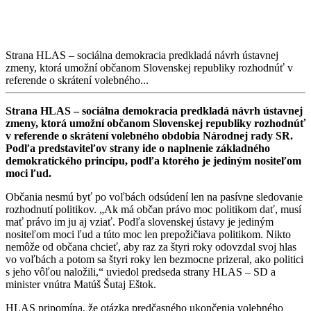
Strana HLAS – sociálna demokracia predkladá návrh ústavnej
zmeny, ktorá umožní občanom Slovenskej republiky rozhodnúť v
referende o skrátení volebného...
Strana HLAS – sociálna demokracia predkladá návrh ústavnej
zmeny, ktorá umožní občanom Slovenskej republiky rozhodnúť
v referende o skrátení volebného obdobia Národnej rady SR.
Podľa predstaviteľov strany ide o naplnenie základného
demokratického princípu, podľa ktorého je jediným nositeľom
moci ľud.
Občania nesmú byť po voľbách odsúdení len na pasívne sledovanie
rozhodnutí politikov. „Ak má občan právo moc politikom dať, musí
mať právo im ju aj vziať. Podľa slovenskej ústavy je jediným
nositeľom moci ľud a túto moc len prepožičiava politikom. Nikto
nemôže od občana chcieť, aby raz za štyri roky odovzdal svoj hlas
vo voľbách a potom sa štyri roky len bezmocne prizeral, ako politici
s jeho vôľou naložili,“ uviedol predseda strany HLAS – SD a
minister vnútra Matúš Šutaj Eštok.
HLAS pripomína, že otázka predčasného ukončenia volebného