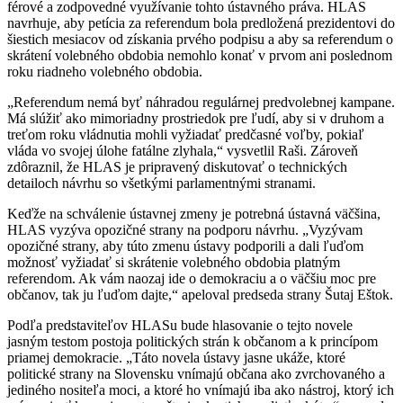
férové a zodpovedné využívanie tohto ústavného práva. HLAS
navrhuje, aby petícia za referendum bola predložená prezidentovi do
šiestich mesiacov od získania prvého podpisu a aby sa referendum o
skrátení volebného obdobia nemohlo konať v prvom ani poslednom
roku riadneho volebného obdobia.
„Referendum nemá byť náhradou regulárnej predvolebnej kampane.
Má slúžiť ako mimoriadny prostriedok pre ľudí, aby si v druhom a
treťom roku vládnutia mohli vyžiadať predčasné voľby, pokiaľ
vláda vo svojej úlohe fatálne zlyhala,“ vysvetlil Raši. Zároveň
zdôraznil, že HLAS je pripravený diskutovať o technických
detailoch návrhu so všetkými parlamentnými stranami.
Keďže na schválenie ústavnej zmeny je potrebná ústavná väčšina,
HLAS vyzýva opozičné strany na podporu návrhu. „Vyzývam
opozičné strany, aby túto zmenu ústavy podporili a dali ľuďom
možnosť vyžiadať si skrátenie volebného obdobia platným
referendom. Ak vám naozaj ide o demokraciu a o väčšiu moc pre
občanov, tak ju ľuďom dajte,“ apeloval predseda strany Šutaj Eštok.
Podľa predstaviteľov HLASu bude hlasovanie o tejto novele
jasným testom postoja politických strán k občanom a k princípom
priamej demokracie. „Táto novela ústavy jasne ukáže, ktoré
politické strany na Slovensku vnímajú občana ako zvrchovaného a
jediného nositeľa moci, a ktoré ho vnímajú iba ako nástroj, ktorý ich