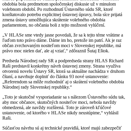
obdobia bola predmetom spoločenskej diskusie už v minulom
volebnom období. Po rozhodnutí Ústavného súdu SR, ktoré
konštatovalo potrebu explicitnej ústavnej úpravy, bola síce prijatá
zmena ústavy umožňujúca skrátenie volebného obdobia
parlamentom, no občania boli z tejto možnosti vylúčení.
„V HLASe sme vtedy jasne povedali, že sa k tejto téme vrátime a
ľuďom toto právo dáme. Dáme im ho, pretože im patrí. Ak je raz
občan zvrchovaným nositeľom moci v Slovenskej republike, má
právo moc nielen dať, ale aj vziať,“ zdôraznil Šutaj Eštok.
Predseda Národnej rady SR a podpredseda strany HLAS Richard
Raši predstavil konkrétny návrh ústavnej zmeny. Strana využíva
otvorenú novelu Ústavy SR, ktorá sa aktuálne nachádza v druhom
čítaní, a navrhuje doplniť do článku 93 nové ustanovenie:
„Referendom sa môže rozhodnúť aj o skrátení volebného obdobia
Národnej rady Slovenskej republiky.“
„Toto je skutočné vysporiadanie sa s nálezom Ústavného súdu tak,
aby moc občanov, skutočných nositeľov moci, nebola navždy
obmedzená, ale navždy rozšírená. Toto je zároveň kľúčové
ustanovenie, od ktorého v HLASe nikdy neustúpime,“ vyhlásil
Raši.
Súčasťou návrhu sú aj technické pravidlá, ktoré majú zabezpečiť