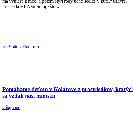
má vyniesť k moci a potom štyri roky ticho sedieť v kúte,“ uzavrel
predseda HLASu Šutaj Eštok.
<< Späť k článkom
Pomáhame deťom v Kolárove z prostriedkov, ktorýc
sa vzdali naši ministri
Čítaj viac