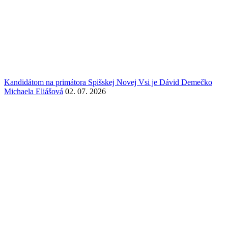
Kandidátom na primátora Spišskej Novej Vsi je Dávid Demečko
Michaela Eliášová
02. 07. 2026