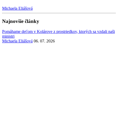
Michaela Eliášová
Najnovšie články
Pomáhame deťom v Kolárove z prostriedkov, ktorých sa vzdali naši
ministri
Michaela Eliášová
06. 07. 2026