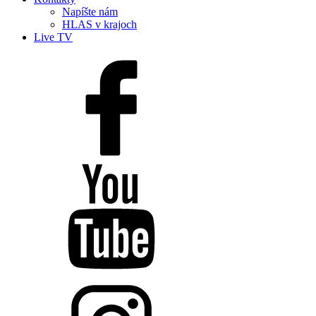
Napíšte nám
HLAS v krajoch
Live TV