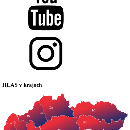
HLAS
v krajoch
ZA
PO
TN
KE