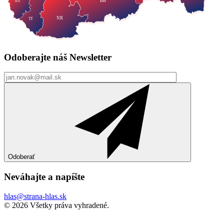
BB
BA
NR
TT
Odoberajte náš
Newsletter
Odoberať
Neváhajte a
napíšte
hlas@strana-hlas.sk
©️ 2026
Všetky práva vyhradené.