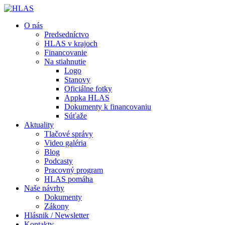
O nás
Predsedníctvo
HLAS v krajoch
Financovanie
Na stiahnutie
Logo
Stanovy
Oficiálne fotky
Appka HLAS
Dokumenty k financovaniu
Súťaže
Aktuality
Tlačové správy
Video galéria
Blog
Podcasty
Pracovný program
HLAS pomáha
Naše návrhy
Dokumenty
Zákony
Hlásnik / Newsletter
Kontakty