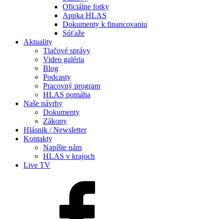
Oficiálne fotky
Appka HLAS
Dokumenty k financovaniu
Súťaže
Aktuality
Tlačové správy
Video galéria
Blog
Podcasty
Pracovný program
HLAS pomáha
Naše návrhy
Dokumenty
Zákony
Hlásnik / Newsletter
Kontakty
Napíšte nám
HLAS v krajoch
Live TV