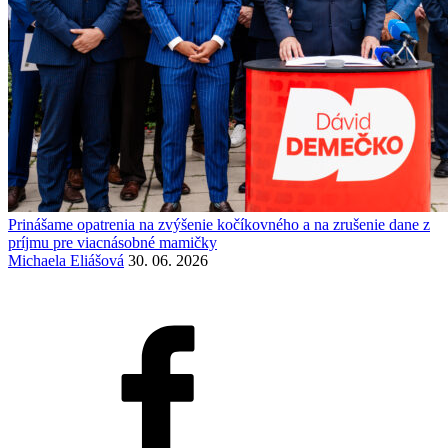
Prinášame opatrenia na zvýšenie kočíkovného a na zrušenie dane z
príjmu pre viacnásobné mamičky
Michaela Eliášová
30. 06. 2026