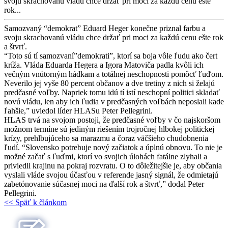
svoju skrachovanú vládu chce držať pri moci za každú cenu ešte
rok...
Samozvaný “demokrat” Eduard Heger konečne priznal farbu a
svoju skrachovanú vládu chce držať pri moci za každú cenu ešte rok
a štvrť.
“Toto sú tí samozvaní”demokrati”, ktorí sa boja vôle ľudu ako čert
kríža. Vláda Eduarda Hegera a Igora Matoviča padla kvôli ich
večným vnútorným hádkam a totálnej neschopnosti pomôcť ľuďom.
Neverilo jej vyše 80 percent občanov a dve tretiny z nich si želajú
predčasné voľby. Napriek tomu idú tí istí neschopní politici skladať
novú vládu, len aby ich ľudia v predčasných voľbách neposlali kade
ľahšie,” uviedol líder HLASu Peter Pellegrini.
HLAS trvá na svojom postoji, že predčasné voľby v čo najskoršom
možnom termíne sú jediným riešením trojročnej hlbokej politickej
krízy, prehlbujúceho sa marazmu a čoraz väčšieho chudobnenia
ľudí. “Slovensko potrebuje nový začiatok a úplnú obnovu. To nie je
možné začať s ľuďmi, ktorí vo svojich úlohách fatálne zlyhali a
priviedli krajinu na pokraj rozvratu. O to dôležitejšie je, aby občania
vyslali vláde svojou účasťou v referende jasný signál, že odmietajú
zabetónovanie súčasnej moci na ďalší rok a štvrť,” dodal Peter
Pellegrini.
<< Späť k článkom
Patrícia Medveď Macíková