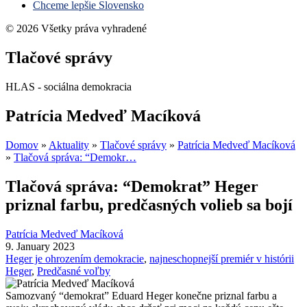
Chceme lepšie Slovensko
© 2026 Všetky práva vyhradené
Tlačové správy
HLAS - sociálna demokracia
Patrícia Medveď Macíková
Domov
»
Aktuality
»
Tlačové správy
»
Patrícia Medveď Macíková
»
Tlačová správa: “Demokr…
Tlačová správa: “Demokrat” Heger
priznal farbu, predčasných volieb sa bojí
Patrícia Medveď Macíková
9. January 2023
Heger je ohrozením demokracie
,
najneschopnejší premiér v histórii
Heger
,
Predčasné voľby
Samozvaný “demokrat” Eduard Heger konečne priznal farbu a