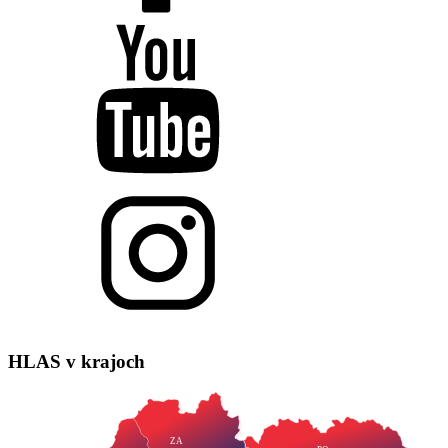
HLAS
v krajoch
ZA