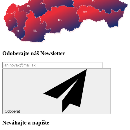
PO
TN
KE
BB
BA
NR
TT
Odoberajte náš
Newsletter
Odoberať
Neváhajte a
napíšte