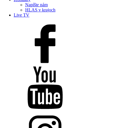
Napíšte nám
HLAS v krajoch
Live TV