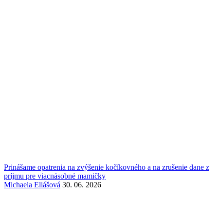
Prinášame opatrenia na zvýšenie kočíkovného a na zrušenie dane z
príjmu pre viacnásobné mamičky
Michaela Eliášová
30. 06. 2026