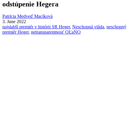
odstúpenie Hegera
Patrícia Medveď Macíková
3. June 2022
najslabší premiér v histórii SR Heger
,
Neschopná vláda
,
neschopný
premiér Heger
,
netransparentnosť OĽaNO