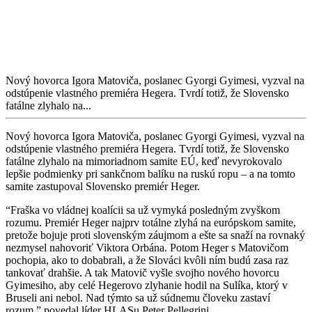
Nový hovorca Igora Matoviča, poslanec Gyorgi Gyimesi, vyzval na
odstúpenie vlastného premiéra Hegera. Tvrdí totiž, že Slovensko
fatálne zlyhalo na...
Nový hovorca Igora Matoviča, poslanec Gyorgi Gyimesi, vyzval na
odstúpenie vlastného premiéra Hegera. Tvrdí totiž, že Slovensko
fatálne zlyhalo na mimoriadnom samite EÚ, keď nevyrokovalo
lepšie podmienky pri sankčnom balíku na ruskú ropu – a na tomto
samite zastupoval Slovensko premiér Heger.
“Fraška vo vládnej koalícii sa už vymyká posledným zvyškom
rozumu. Premiér Heger najprv totálne zlyhá na európskom samite,
pretože bojuje proti slovenským záujmom a ešte sa snaží na rovnaký
nezmysel nahovoriť Viktora Orbána. Potom Heger s Matovičom
pochopia, ako to dobabrali, a že Slováci kvôli ním budú zasa raz
tankovať drahšie. A tak Matovič vyšle svojho nového hovorcu
Gyimesiho, aby celé Hegerovo zlyhanie hodil na Sulíka, ktorý v
Bruseli ani nebol. Nad týmto sa už súdnemu človeku zastaví
rozum,” povedal líder HLASu Peter Pellegrini.