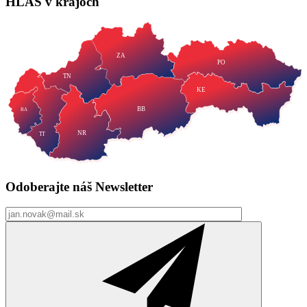
HLAS
v krajoch
ZA
PO
TN
KE
BB
BA
NR
TT
Odoberajte náš
Newsletter