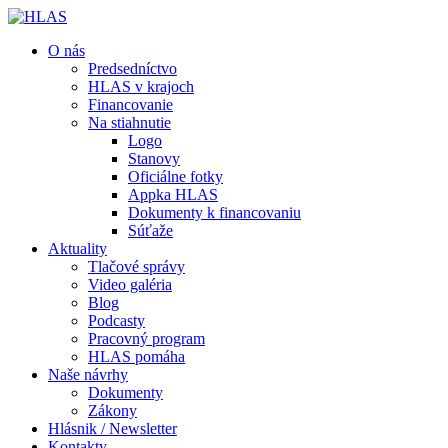
O nás
Predsedníctvo
HLAS v krajoch
Financovanie
Na stiahnutie
Logo
Stanovy
Oficiálne fotky
Appka HLAS
Dokumenty k financovaniu
Súťaže
Aktuality
Tlačové správy
Video galéria
Blog
Podcasty
Pracovný program
HLAS pomáha
Naše návrhy
Dokumenty
Zákony
Hlásnik / Newsletter
Kontakty