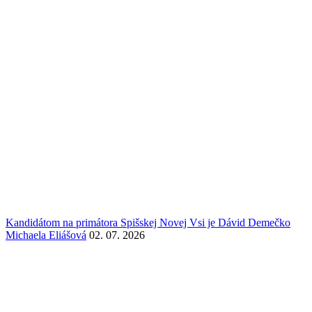
Kandidátom na primátora Spišskej Novej Vsi je Dávid Demečko
Michaela Eliášová
02. 07. 2026