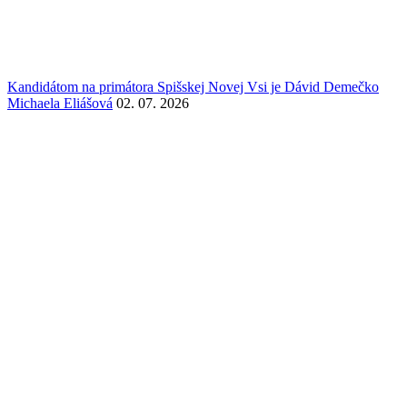
Kandidátom na primátora Spišskej Novej Vsi je Dávid Demečko
Michaela Eliášová
02. 07. 2026