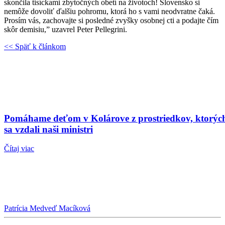
skončila tisíckami zbytočných obetí na životoch! Slovensko si
nemôže dovoliť ďalšiu pohromu, ktorá ho s vami neodvratne čaká.
Prosím vás, zachovajte si posledné zvyšky osobnej cti a podajte čím
skôr demisiu,” uzavrel Peter Pellegrini.
<< Späť k článkom
Pomáhame deťom v Kolárove z prostriedkov, ktorýc
sa vzdali naši ministri
Čítaj viac
Patrícia Medveď Macíková