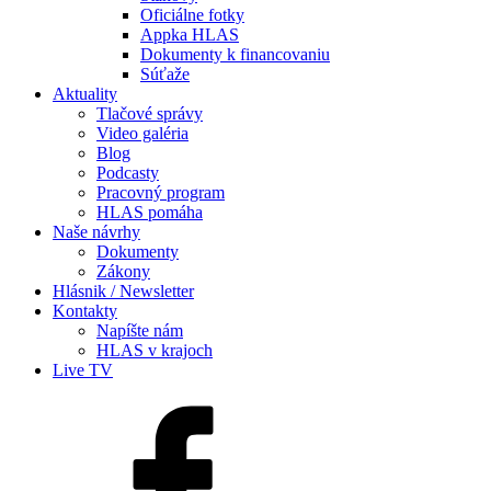
Oficiálne fotky
Appka HLAS
Dokumenty k financovaniu
Súťaže
Aktuality
Tlačové správy
Video galéria
Blog
Podcasty
Pracovný program
HLAS pomáha
Naše návrhy
Dokumenty
Zákony
Hlásnik / Newsletter
Kontakty
Napíšte nám
HLAS v krajoch
Live TV