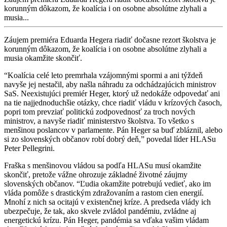
korunným dôkazom, že koalícia i on osobne absolútne zlyhali a
musia...
Záujem premiéra Eduarda Hegera riadiť dočasne rezort školstva je
korunným dôkazom, že koalícia i on osobne absolútne zlyhali a
musia okamžite skončiť.
“Koalícia celé leto premrhala vzájomnými spormi a ani týždeň
navyše jej nestačil, aby našla náhradu za odchádzajúcich ministrov
SaS. Neexistujúci premiér Heger, ktorý už nedokáže odpovedať ani
na tie najjednoduchšie otázky, chce riadiť vládu v krízových časoch,
popri tom prevziať politickú zodpovednosť za troch nových
ministrov, a navyše riadiť ministerstvo školstva. To všetko s
menšinou poslancov v parlamente. Pán Heger sa buď zbláznil, alebo
si zo slovenských občanov robí dobrý deň,” povedal líder HLASu
Peter Pellegrini.
Fraška s menšinovou vládou sa podľa HLASu musí okamžite
skončiť, pretože vážne ohrozuje základné životné záujmy
slovenských občanov. “Ľudia okamžite potrebujú vedieť, ako im
vláda pomôže s drastickým zdražovaním a rastom cien energií.
Mnohí z nich sa ocitajú v existenčnej kríze. A predseda vlády ich
ubezpečuje, že tak, ako skvele zvládol pandémiu, zvládne aj
energetickú krízu. Pán Heger, pandémia sa vďaka vašim vládam