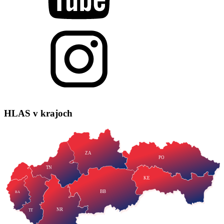
HLAS
v krajoch
ZA
PO
TN
KE
BB
BA
NR
TT