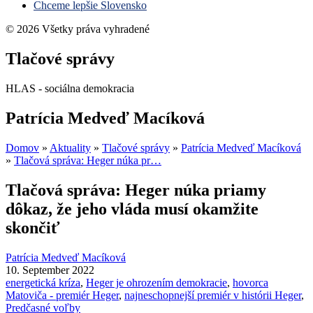
Chceme lepšie Slovensko
© 2026 Všetky práva vyhradené
Tlačové správy
HLAS - sociálna demokracia
Patrícia Medveď Macíková
Domov
»
Aktuality
»
Tlačové správy
»
Patrícia Medveď Macíková
»
Tlačová správa: Heger núka pr…
Tlačová správa: Heger núka priamy
dôkaz, že jeho vláda musí okamžite
skončiť
Patrícia Medveď Macíková
10. September 2022
energetická kríza
,
Heger je ohrozením demokracie
,
hovorca
Matoviča - premiér Heger
,
najneschopnejší premiér v histórii Heger
,
Predčasné voľby