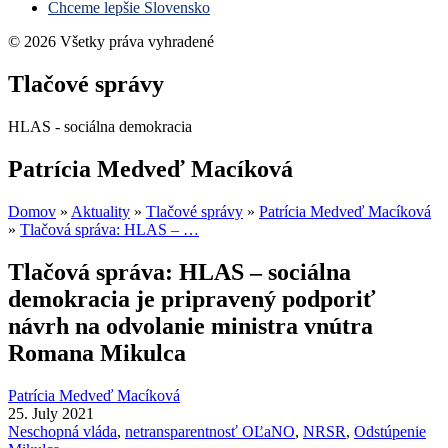
Chceme lepšie Slovensko
© 2026 Všetky práva vyhradené
Tlačové správy
HLAS - sociálna demokracia
Patrícia Medveď Macíková
Domov
»
Aktuality
»
Tlačové správy
»
Patrícia Medveď Macíková
»
Tlačová správa: HLAS – …
Tlačová správa: HLAS – sociálna
demokracia je pripravený podporiť
návrh na odvolanie ministra vnútra
Romana Mikulca
Patrícia Medveď Macíková
25. July 2021
Neschopná vláda
,
netransparentnosť OĽaNO
,
NRSR
,
Odstúpenie