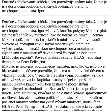
Dnešné zablokovanie schôdze, len potvrdzuje známy fakt, že nie je
istá dostatočná podpora koaličných poslancov pre tohto
neschopného ministra. Igor...
Dnešné zablokovanie schôdze, len potvrdzuje známy fakt, že nie je
istá dostatočná podpora koaličných poslancov pre tohto
neschopného ministra. Igor Matovič, ktorého pokyny Mikulec plní,
zjavne hľadá všetky možnosti, ako ho udržať vo funkcii. Roman
Mikulec totiž patrí medzi najslabších ministrov vnútra v histórii
Slovenska. “Svojimi zákulisnými mocenskými hrami pri
vyšetrovaniach, manažérskou neschopnosťou a morálnymi
zlyhaniami z minulosti už dávno nemá čo robiť na čele tohto
kľúčového rezortu”. Povedal predseda strany HLAS – sociálna
demokracia Peter Pellegrini.
Mikulec je takzvaný podmienečný minister, nakoľko už jeho prvé
hlasovanie o nedôvere potvrdilo, že nemá nadpolovičnú dôveru u
vládnych poslancov. V rezorte prebieha vojna policajtov, vznikla
účelová vyšetrovacia skupinka a snahy inšpekcie prešetriť
manipulovanie kajúcnikov, boli zastavané mocenskými
personálnymi rozhodnutiami. Roman Mikulec je len predĺženou
rukou Igora Matoviča, ktorému nejde o nastoľovanie spravodlivosti
na Slovensku, ale o osobnú politickú pomstu. “Samotní koaliční
poslanci ministra vnútra nazývajú bývalý minister”, dodal líder
HLASu Peter Pellegrini. HLAS – sociálna demokracia zvolanie
mimoriadnej schôdze vníma ako šancu pre koaličných poslancov