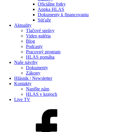
Oficiálne fotky
Appka HLAS
Dokumenty k financovaniu
Súťaže
Aktuality
Tlačové správy
Video galéria
Blog
Podcasty
Pracovný program
HLAS pomáha
Naše návrhy
Dokumenty
Zákony
Hlásnik / Newsletter
Kontakty
Napíšte nám
HLAS v krajoch
Live TV