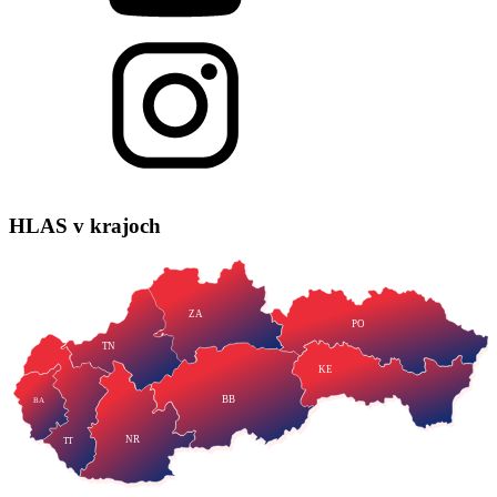
HLAS
v krajoch
ZA
PO
TN
KE
BB
BA
NR
TT