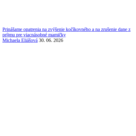
Prinášame opatrenia na zvýšenie kočíkovného a na zrušenie dane z
príjmu pre viacnásobné mamičky
Michaela Eliášová
30. 06. 2026