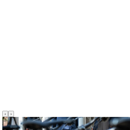
Patrícia Medveď Macíková
Najnovšie články
Pomáhame deťom v Kolárove z prostriedkov, ktorých sa vzdali naši
ministri
Michaela Eliášová
06. 07. 2026
‹
›