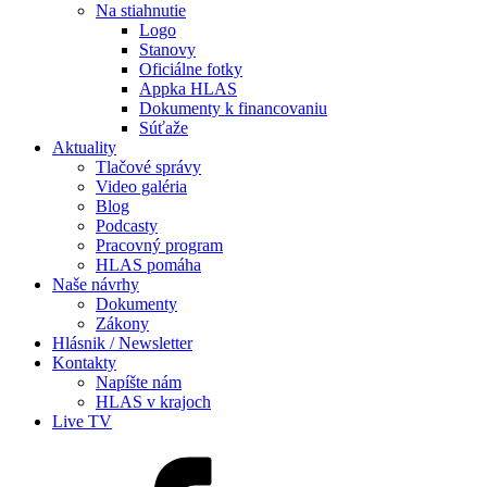
Na stiahnutie
Logo
Stanovy
Oficiálne fotky
Appka HLAS
Dokumenty k financovaniu
Súťaže
Aktuality
Tlačové správy
Video galéria
Blog
Podcasty
Pracovný program
HLAS pomáha
Naše návrhy
Dokumenty
Zákony
Hlásnik / Newsletter
Kontakty
Napíšte nám
HLAS v krajoch
Live TV