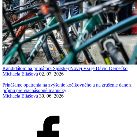
Kandidátom na primátora Spišskej Novej Vsi je Dávid Demečko
Michaela Eliášová
02. 07. 2026
Prinášame opatrenia na zvýšenie kočíkovného a na zrušenie dane z
príjmu pre viacnásobné mamičky
Michaela Eliášová
30. 06. 2026