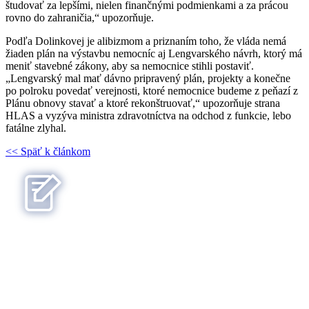
študovať za lepšími, nielen finančnými podmienkami a za prácou
rovno do zahraničia,“ upozorňuje.
Podľa Dolinkovej je alibizmom a priznaním toho, že vláda nemá
žiaden plán na výstavbu nemocníc aj Lengvarského návrh, ktorý má
meniť stavebné zákony, aby sa nemocnice stihli postaviť.
„Lengvarský mal mať dávno pripravený plán, projekty a konečne
po polroku povedať verejnosti, ktoré nemocnice budeme z peňazí z
Plánu obnovy stavať a ktoré rekonštruovať,“ upozorňuje strana
HLAS a vyzýva ministra zdravotníctva na odchod z funkcie, lebo
fatálne zlyhal.
<< Späť k článkom