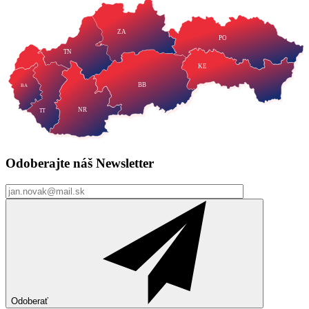
ZA
PO
TN
KE
BB
BA
NR
TT
Odoberajte náš
Newsletter
Odoberať