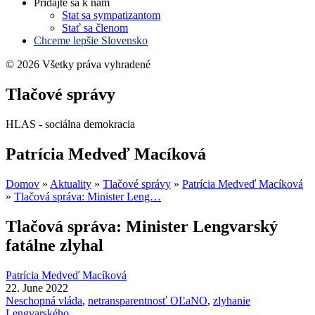
Pridajte sa k nám
Stat sa sympatizantom
Stať sa členom
Chceme lepšie Slovensko
© 2026 Všetky práva vyhradené
Tlačové správy
HLAS - sociálna demokracia
Patrícia Medveď Macíková
Domov
»
Aktuality
»
Tlačové správy
»
Patrícia Medveď Macíková
»
Tlačová správa: Minister Leng…
Tlačová správa: Minister Lengvarský
fatálne zlyhal
Patrícia Medveď Macíková
22. June 2022
Neschopná vláda
,
netransparentnosť OĽaNO
,
zlyhanie
Lengvarského