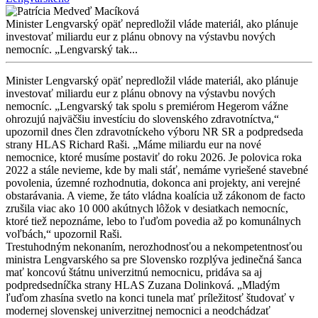
Minister Lengvarský opäť nepredložil vláde materiál, ako plánuje
investovať miliardu eur z plánu obnovy na výstavbu nových
nemocníc. „Lengvarský tak...
Minister Lengvarský opäť nepredložil vláde materiál, ako plánuje
investovať miliardu eur z plánu obnovy na výstavbu nových
nemocníc. „Lengvarský tak spolu s premiérom Hegerom vážne
ohrozujú najväčšiu investíciu do slovenského zdravotníctva,“
upozornil dnes člen zdravotníckeho výboru NR SR a podpredseda
strany HLAS Richard Raši. „Máme miliardu eur na nové
nemocnice, ktoré musíme postaviť do roku 2026. Je polovica roka
2022 a stále nevieme, kde by mali stáť, nemáme vyriešené stavebné
povolenia, územné rozhodnutia, dokonca ani projekty, ani verejné
obstarávania. A vieme, že táto vládna koalícia už zákonom de facto
zrušila viac ako 10 000 akútnych lôžok v desiatkach nemocníc,
ktoré tiež nepoznáme, lebo to ľuďom povedia až po komunálnych
voľbách,“ upozornil Raši.
Trestuhodným nekonaním, nerozhodnosťou a nekompetentnosťou
ministra Lengvarského sa pre Slovensko rozplýva jedinečná šanca
mať koncovú štátnu univerzitnú nemocnicu, pridáva sa aj
podpredsedníčka strany HLAS Zuzana Dolinková. „Mladým
ľuďom zhasína svetlo na konci tunela mať príležitosť študovať v
modernej slovenskej univerzitnej nemocnici a neodchádzať