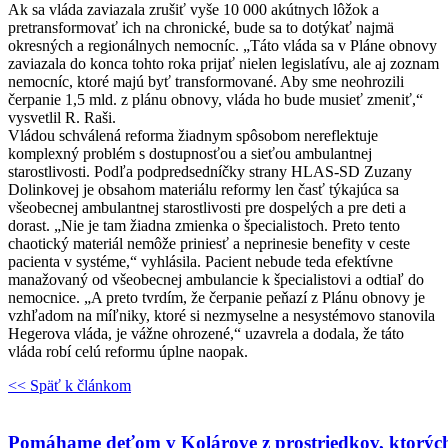
Ak sa vláda zaviazala zrušiť vyše 10 000 akútnych lôžok a
pretransformovať ich na chronické, bude sa to dotýkať najmä
okresných a regionálnych nemocníc. „Táto vláda sa v Pláne obnovy
zaviazala do konca tohto roka prijať nielen legislatívu, ale aj zoznam
nemocníc, ktoré majú byť transformované. Aby sme neohrozili
čerpanie 1,5 mld. z plánu obnovy, vláda ho bude musieť zmeniť,“
vysvetlil R. Raši.
Vládou schválená reforma žiadnym spôsobom nereflektuje
komplexný problém s dostupnosťou a sieťou ambulantnej
starostlivosti. Podľa podpredsedníčky strany HLAS-SD Zuzany
Dolinkovej je obsahom materiálu reformy len časť týkajúca sa
všeobecnej ambulantnej starostlivosti pre dospelých a pre deti a
dorast. „Nie je tam žiadna zmienka o špecialistoch. Preto tento
chaotický materiál nemôže priniesť a neprinesie benefity v ceste
pacienta v systéme,“ vyhlásila. Pacient nebude teda efektívne
manažovaný od všeobecnej ambulancie k špecialistovi a odtiaľ do
nemocnice. „A preto tvrdím, že čerpanie peňazí z Plánu obnovy je
vzhľadom na míľniky, ktoré si nezmyselne a nesystémovo stanovila
Hegerova vláda, je vážne ohrozené,“ uzavrela a dodala, že táto
vláda robí celú reformu úplne naopak.
<< Späť k článkom
Patrícia Medveď Macíková
Pomáhame deťom v Kolárove z prostriedkov, ktorýc