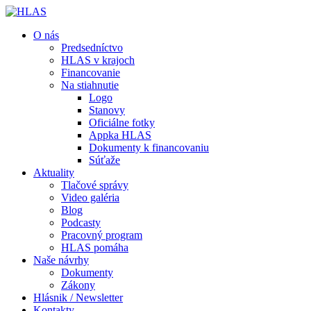
O nás
Predsedníctvo
HLAS v krajoch
Financovanie
Na stiahnutie
Logo
Stanovy
Oficiálne fotky
Appka HLAS
Dokumenty k financovaniu
Súťaže
Aktuality
Tlačové správy
Video galéria
Blog
Podcasty
Pracovný program
HLAS pomáha
Naše návrhy
Dokumenty
Zákony
Hlásnik / Newsletter
Kontakty