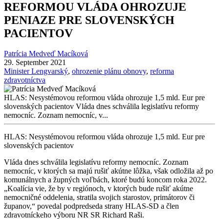
REFORMOU VLÁDA OHROZUJE
PENIAZE PRE SLOVENSKÝCH
PACIENTOV
Patrícia Medveď Macíková
29. September 2021
Minister Lengvarský
,
ohrozenie plánu obnovy
,
reforma
zdravotníctva
HLAS: Nesystémovou reformou vláda ohrozuje 1,5 mld. Eur pre
slovenských pacientov Vláda dnes schválila legislatívu reformy
nemocníc. Zoznam nemocníc, v...
HLAS: Nesystémovou reformou vláda ohrozuje 1,5 mld. Eur pre
slovenských pacientov
Vláda dnes schválila legislatívu reformy nemocníc. Zoznam
nemocníc, v ktorých sa majú rušiť akútne lôžka, však odložila až po
komunálnych a župných voľbách, ktoré budú koncom roka 2022.
„Koalícia vie, že by v regiónoch, v ktorých bude rušiť akútne
nemocničné oddelenia, stratila svojich starostov, primátorov či
županov,“ povedal podpredseda strany HLAS-SD a člen
zdravotníckeho výboru NR SR Richard Raši.