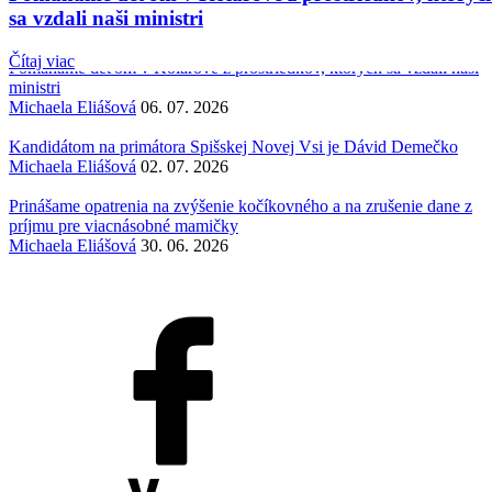
sa vzdali naši ministri
Najnovšie články
Čítaj viac
Pomáhame deťom v Kolárove z prostriedkov, ktorých sa vzdali naši
ministri
Michaela Eliášová
06. 07. 2026
Kandidátom na primátora Spišskej Novej Vsi je Dávid Demečko
Michaela Eliášová
02. 07. 2026
Prinášame opatrenia na zvýšenie kočíkovného a na zrušenie dane z
príjmu pre viacnásobné mamičky
Michaela Eliášová
30. 06. 2026