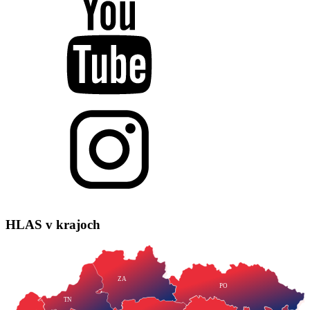
HLAS
v krajoch
ZA
PO
TN