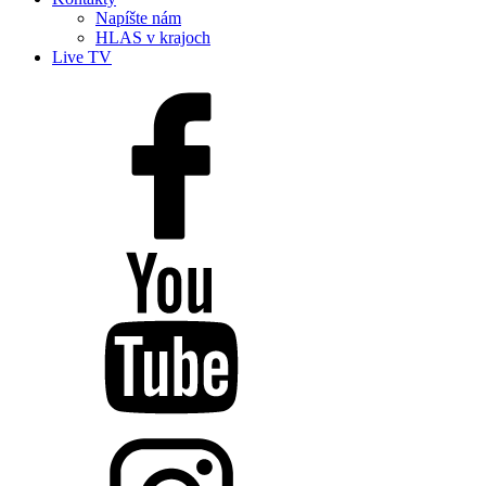
Napíšte nám
HLAS v krajoch
Live TV