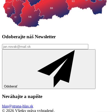
KE
BB
BA
NR
TT
Odoberajte náš
Newsletter
Odoberať
Neváhajte a
napíšte
hlas@strana-hlas.sk
©️ 2026
Všetky práva vyhradené.