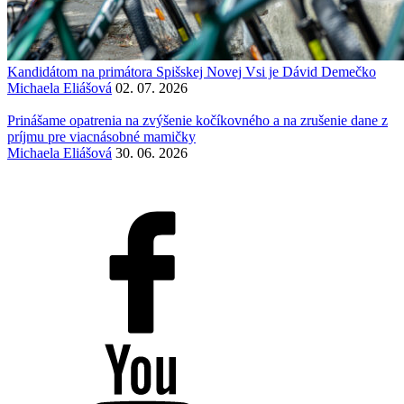
Kandidátom na primátora Spišskej Novej Vsi je Dávid Demečko
Michaela Eliášová
02. 07. 2026
Prinášame opatrenia na zvýšenie kočíkovného a na zrušenie dane z
príjmu pre viacnásobné mamičky
Michaela Eliášová
30. 06. 2026