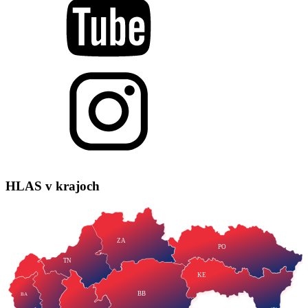
HLAS
v krajoch
ZA
PO
TN
KE
BB
BA