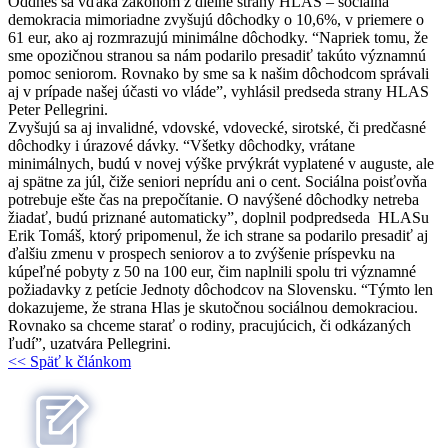
Oddnes sa vďaka zákonom z dielne strany HLAS – sociálna
demokracia mimoriadne zvyšujú dôchodky o 10,6%, v priemere o
61 eur, ako aj rozmrazujú minimálne dôchodky. “Napriek tomu, že
sme opozičnou stranou sa nám podarilo presadiť takúto významnú
pomoc seniorom. Rovnako by sme sa k našim dôchodcom správali
aj v prípade našej účasti vo vláde”, vyhlásil predseda strany HLAS
Peter Pellegrini.
Zvyšujú sa aj invalidné, vdovské, vdovecké, sirotské, či predčasné
dôchodky i úrazové dávky. “Všetky dôchodky, vrátane
minimálnych, budú v novej výške prvýkrát vyplatené v auguste, ale
aj spätne za júl, čiže seniori neprídu ani o cent. Sociálna poisťovňa
potrebuje ešte čas na prepočítanie. O navýšené dôchodky netreba
žiadať, budú priznané automaticky”, doplnil podpredseda HLASu
Erik Tomáš, ktorý pripomenul, že ich strane sa podarilo presadiť aj
ďalšiu zmenu v prospech seniorov a to zvýšenie príspevku na
kúpeľné pobyty z 50 na 100 eur, čim naplnili spolu tri významné
požiadavky z petície Jednoty dôchodcov na Slovensku. “Týmto len
dokazujeme, že strana Hlas je skutočnou sociálnou demokraciou.
Rovnako sa chceme starať o rodiny, pracujúcich, či odkázaných
ľudí”, uzatvára Pellegrini.
<< Späť k článkom
Patrícia Medveď Macíková
Najnovšie články