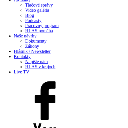
Tlačové správy
Video galéria
Blog
Podcasty
Pracovný program
HLAS pomáha
Naše návrhy
Dokumenty
Zákony
Hlásnik / Newsletter
Kontakty
Napíšte nám
HLAS v krajoch
Live TV