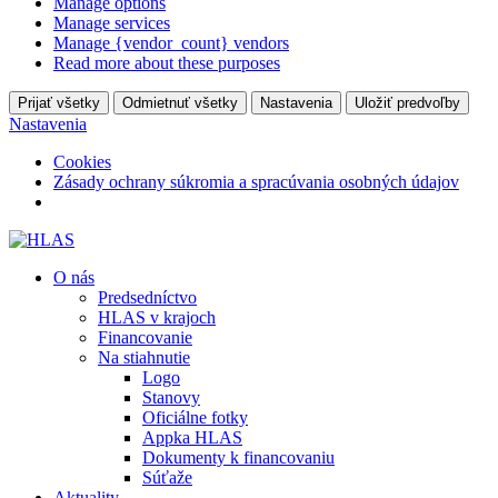
Manage options
Manage services
Manage {vendor_count} vendors
Read more about these purposes
Prijať všetky
Odmietnuť všetky
Nastavenia
Uložiť predvoľby
Nastavenia
Cookies
Zásady ochrany súkromia a spracúvania osobných údajov
O nás
Predsedníctvo
HLAS v krajoch
Financovanie
Na stiahnutie
Logo
Stanovy
Oficiálne fotky
Appka HLAS
Dokumenty k financovaniu
Súťaže
Aktuality