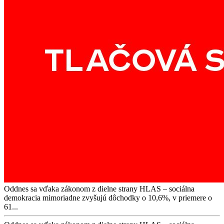
Oddnes sa vďaka zákonom z dielne strany HLAS – sociálna
demokracia mimoriadne zvyšujú dôchodky o 10,6%, v priemere o
61...