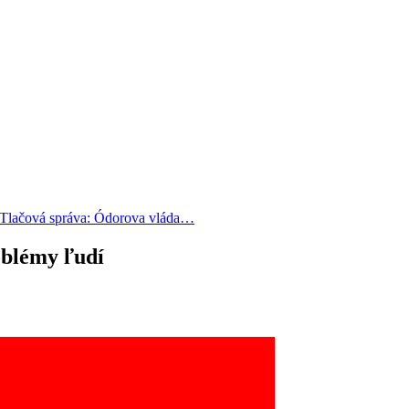
Tlačová správa: Ódorova vláda…
oblémy ľudí