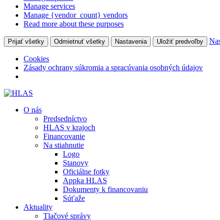
Manage services
Manage {vendor_count} vendors
Read more about these purposes
Nas
Prijať všetky
Odmietnuť všetky
Nastavenia
Uložiť predvoľby
Cookies
Zásady ochrany súkromia a spracúvania osobných údajov
O nás
Predsedníctvo
HLAS v krajoch
Financovanie
Na stiahnutie
Logo
Stanovy
Oficiálne fotky
Appka HLAS
Dokumenty k financovaniu
Súťaže
Aktuality
Tlačové správy