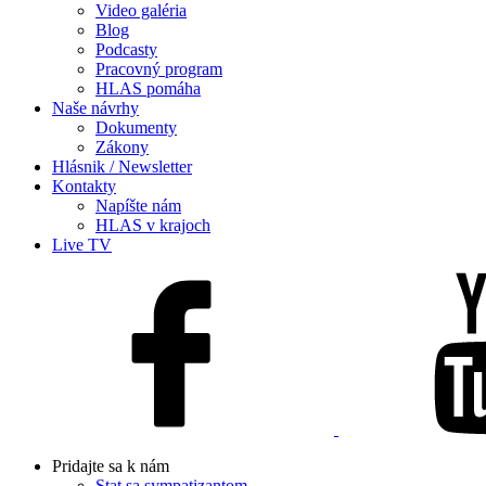
Video galéria
Blog
Podcasty
Pracovný program
HLAS pomáha
Naše návrhy
Dokumenty
Zákony
Hlásnik / Newsletter
Kontakty
Napíšte nám
HLAS v krajoch
Live TV
Pridajte sa k nám
Stat sa sympatizantom