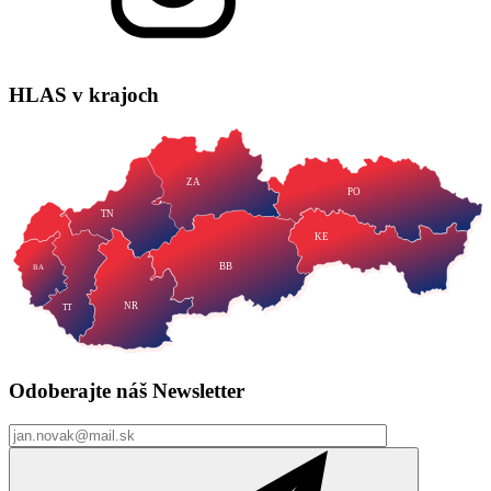
HLAS
v krajoch
ZA
PO
TN
KE
BB
BA
NR
TT
Odoberajte náš
Newsletter