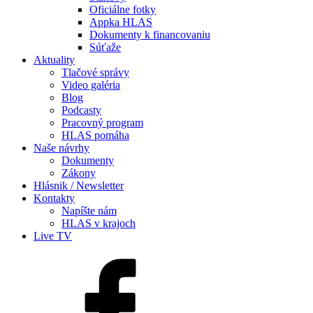
Oficiálne fotky
Appka HLAS
Dokumenty k financovaniu
Súťaže
Aktuality
Tlačové správy
Video galéria
Blog
Podcasty
Pracovný program
HLAS pomáha
Naše návrhy
Dokumenty
Zákony
Hlásnik / Newsletter
Kontakty
Napíšte nám
HLAS v krajoch
Live TV