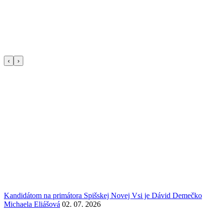
‹
›
Kandidátom na primátora Spišskej Novej Vsi je Dávid Demečko
Michaela Eliášová
02. 07. 2026