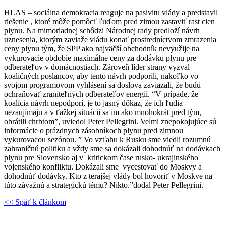
HLAS – sociálna demokracia reaguje na pasivitu vlády a predstavil
riešenie , ktoré môže pomôcť ľuďom pred zimou zastaviť rast cien
plynu. Na mimoriadnej schôdzi Národnej rady predloží návrh
uznesenia, ktorým zaviaže vládu konať prostredníctvom zmrazenia
ceny plynu tým, že SPP ako najväčší obchodník nevyužije na
vykurovacie obdobie maximálne ceny za dodávku plynu pre
odberateľov v domácnostiach. Zároveň líder strany vyzval
koaličných poslancov, aby tento návrh podporili, nakoľko vo
svojom programovom vyhlásení sa doslova zaviazali, že budú
ochraňovať zraniteľných odberateľov energií. “V prípade, že
koalícia návrh nepodporí, je to jasný dôkaz, že ich ľudia
nezaujímaju a v ťažkej situácii sa im ako mnohokrát pred tým,
obrátili chrbtom”, uviedol Peter Pellegrini. Veĺmi znepokojujúce sú
informácie o prázdnych zásobníkoch plynu pred zimnou
vykurovacou sezónou. ” Vo vzťahu k Rusku sme viedli rozumnú
zahraničnú politiku a vždy sme sa dokázali dohodnúť na dodávkach
plynu pre Slovensko aj v kritickom čase rusko- ukrajinského
vojenského konfliktu. Dokázali sme vycestovať do Moskvy a
dohodnúť dodávky. Kto z terajšej vlády bol hovoriť v Moskve na
túto závažnú a strategickú tému? Nikto.”dodal Peter Pellegrini.
<< Späť k článkom