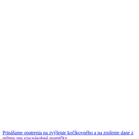
Prinášame opatrenia na zvýšenie kočíkovného a na zrušenie dane z
príjmu pre viacnásobné mamičky