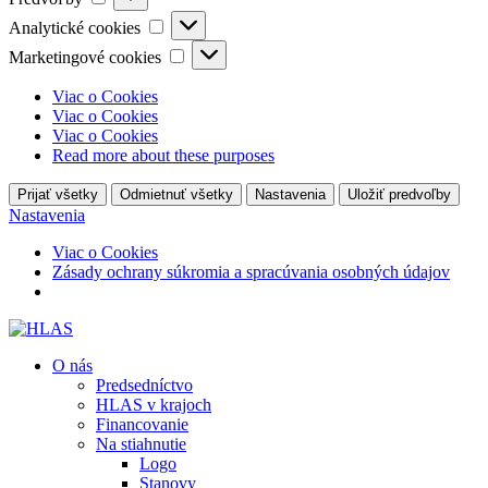
Analytické
Analytické cookies
cookies
Marketingové
Marketingové cookies
cookies
Viac o Cookies
Viac o Cookies
Viac o Cookies
Read more about these purposes
Prijať všetky
Odmietnuť všetky
Nastavenia
Uložiť predvoľby
Nastavenia
Viac o Cookies
Zásady ochrany súkromia a spracúvania osobných údajov
O nás
Predsedníctvo
HLAS v krajoch
Financovanie
Na stiahnutie
Logo
Stanovy