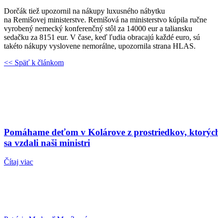
Dorčák tiež upozornil na nákupy luxusného nábytku
na Remišovej ministerstve. Rem
išová na ministerstvo kúpila ručne
vyrobený nemecký konferenčný stôl za 14000 eur a taliansku
sedačku za 8151 eur. V čase, keď ľudia obracajú každé euro, sú
takéto nákupy vyslovene nemorálne, upozornila strana HLAS.
<< Späť k článkom
Pomáhame deťom v Kolárove z prostriedkov, ktorýc
sa vzdali naši ministri
Čítaj viac