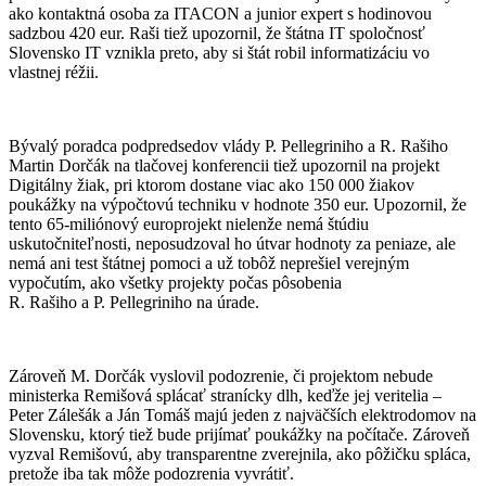
ako kontaktná osoba za ITACON a junior expert s hodinovou
sadzbou 420 eur. Raši tiež upozornil, že štátna IT spoločnosť
Slovensko IT vznikla preto, aby si štát robil informatizáciu vo
vlastnej réžii.
Bývalý poradca podpredsedov vlády P. Pellegriniho a R. Rašiho
Martin Dorčák na tlačovej konferencii tiež upozornil na projekt
Digitálny žiak, pri ktorom dostane viac ako 150 000 žiakov
poukážky na výpočtovú techniku v hodnote 350 eur. Upozornil, že
tento 65-miliónový europrojekt
nielenže nemá štúdiu
uskutočniteľnosti, neposudzoval ho útvar hodnoty za peniaze, ale
nemá ani test štátnej pomoci a už tobôž neprešiel verejným
vypočutím, ako všetky projekty počas pôsobenia
R. Rašiho a P. Pellegriniho na úrade.
Zároveň M. Dorčák vyslovil podozrenie, či projektom nebude
ministerka Remišová splácať stranícky dlh, keďže jej veritelia –
Peter Zálešák a Ján Tomáš majú jeden z najväčších elektrodomov na
Slovensku, ktorý tiež bude prijímať poukážky na počítače. Zároveň
vyzval Remišovú, aby transparentne zverejnila, ako pôžičku spláca,
pretože iba tak môže podozrenia vyvrátiť.