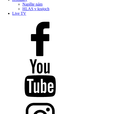
Napíšte nám
HLAS v krajoch
Live TV