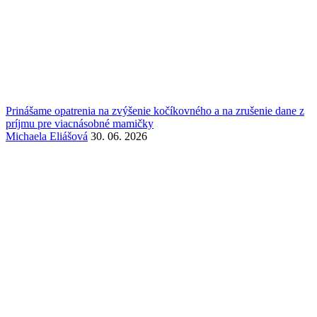
Prinášame opatrenia na zvýšenie kočíkovného a na zrušenie dane z
príjmu pre viacnásobné mamičky
Michaela Eliášová
30. 06. 2026