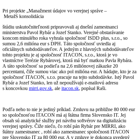
Pri projekte „Manažment údajov vo verejnej správe –
MetaIS konsolidácia
štúdiu uskutočniteľnosti pripravovali aj dnešní zamestnanci
ministerstva Pavol Rybár a Jozef Stanko. Verejné obstarávanie
koncom minulého roka vyhrala spoločnosť ISDD plus, s.r.o., so
sumou 2,6 milióna eur s DPH. Táto spoločnosť uviedla aj
oficiálnych subdodávateľov. A jedným z hlavných subdodávateľov
tohto projektu je aj spoločnosť ITACON, s.r.o., ktorá je vo
vlastníctve Terézie Rybárovej, ktorá má byť matkou Pavla Rybára.
A táto spoločnosť sa podieľa na 2,6 miliónovej zákazke 20
percentami, čiže sumou viac ako pol milióna eur. A hádajte, kto je za
spoločnosť ITACON, s.r.o. pracuje na tejto subdodávke. Istý Pavol
Rybár a Jozef Stanko, len už nepoužívajú e-mailovú adresu
s koncovkou
mirri.gov.sk
, ale
itacon.sk
, popísal Raši.
Podľa neho to nie je jediný príklad. Zmluvu na približne 80 000 eur
so spoločnosťou ITACON má aj štátna firma Slovensko IT. Jej
obsah sú analytické služby pri návrhu softvérov na digitalizáciu
verejnej správy. Čiže niečo, čo robí pán Rybár pre MIRRI, ako
štátny zamestnanec , robí ako zamestnanec spoločnosti ITACON
pre Slovensko IT za 80 000 eur. A v zmluve je dokonca uvedený