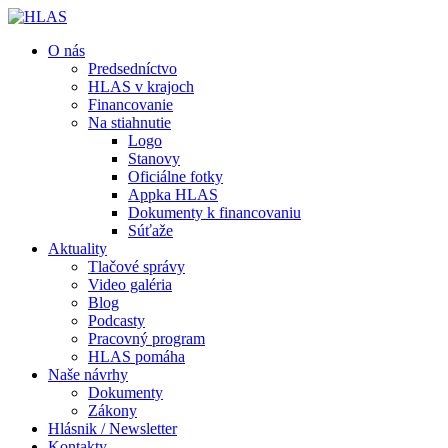
O nás
Predsedníctvo
HLAS v krajoch
Financovanie
Na stiahnutie
Logo
Stanovy
Oficiálne fotky
Appka HLAS
Dokumenty k financovaniu
Súťaže
Aktuality
Tlačové správy
Video galéria
Blog
Podcasty
Pracovný program
HLAS pomáha
Naše návrhy
Dokumenty
Zákony
Hlásnik / Newsletter
Kontakty