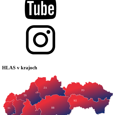
HLAS
v krajoch
ZA
PO
TN
KE
BB
BA