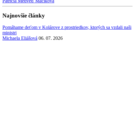
Patrícia Medveď Macíková
Najnovšie články
Pomáhame deťom v Kolárove z prostriedkov, ktorých sa vzdali naši
ministri
Michaela Eliášová
06. 07. 2026