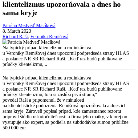
klientelizmus upozorňovala a dnes ho
sama kryje
Patrícia Medveď Macíková
8. March 2023
Richard Raši
,
Veronika Remišová
Na typický prípad klientelizmu a rodinkárstva
u Veroniky Remišovej dnes upozornil podpredseda strany HLAS
a poslanec NR SR Richard Raši. „Keď raz budú publikované
príučky klientelizmu,...
Na typický prípad klientelizmu a rodinkárstva
u Veroniky Remišovej dnes upozornil podpredseda strany HLAS
a poslanec NR SR Richard Raši. „Keď raz budú publikované
príučky klientelizmu, toto si zaslúži prvú stranu,“
povedal Raši a pripomenul, že v minulosti
na klientelistické podozrenia
Remišová upozorňovala a dnes ich
sama kryje. Zároveň popísal prípad, kde zamestnanec rezortu
pripravil štúdiu uskutočniteľnosti a firma jeho matky, v ktorej on
vystupuje ako expert, sa podieľa na subdodávke sumou približne
500 000 eur.