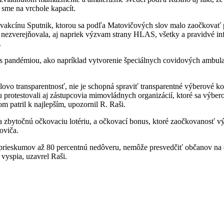
 sme na vrchole kapacít.
vakcínu Sputnik, ktorou sa podľa Matovičových slov malo zaočkovať pol
ezverejňovala, aj napriek výzvam strany HLAS, všetky a pravidvé in
.
s pandémiou, ako napríklad vytvorenie špeciálnych covidových ambula
lovo transparentnosť, nie je schopná spraviť transparentné výberové k
u protestovali aj zástupcovia mimovládnych organizácií, ktoré sa výber
om patril k najlepším, upozornil R. Raši.
 na zbytočnú očkovaciu lotériu, a očkovací bonus, ktoré zaočkovanosť v
toviča.
 prieskumov až 80 percentnú nedôveru, nemôže presvedčiť občanov na o
 vyspia, uzavrel Raši.