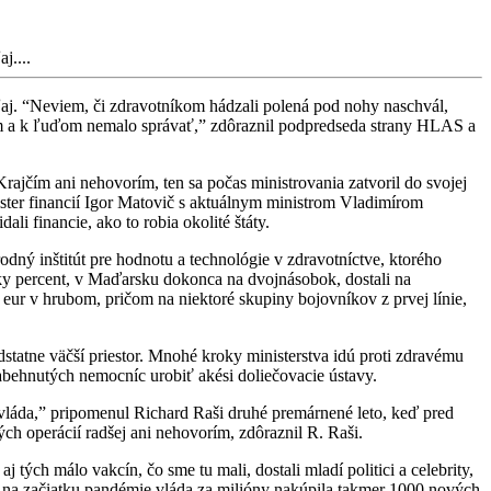
j....
ľaj. “Neviem, či zdravotníkom hádzali polená pod nohy naschvál,
kom a k ľuďom nemalo správať,” zdôraznil podpredseda strany HLAS a
rajčím ani nehovorím, ten sa počas ministrovania zatvoril do svojej
nister financií Igor Matovič s aktuálnym ministrom Vladimírom
i financie, ako to robia okolité štáty.
odný inštitút pre hodnotu a technológie v zdravotníctve, ktorého
atky percent, v Maďarsku dokonca na dvojnásobok, dostali na
 eur v hrubom, pričom na niektoré skupiny bojovníkov z prvej línie,
statne väčší priestor. Mnohé kroky ministerstva idú proti zdravému
abehnutých nemocníc urobiť akési doliečovacie ústavy.
vláda,” pripomenul Richard Raši druhé premárnené leto, keď pred
ých operácií radšej ani nehovorím, zdôraznil R. Raši.
 tých málo vakcín, čo sme tu mali, dostali mladí politici a celebrity,
e na začiatku pandémie vláda za milióny nakúpila takmer 1000 nových