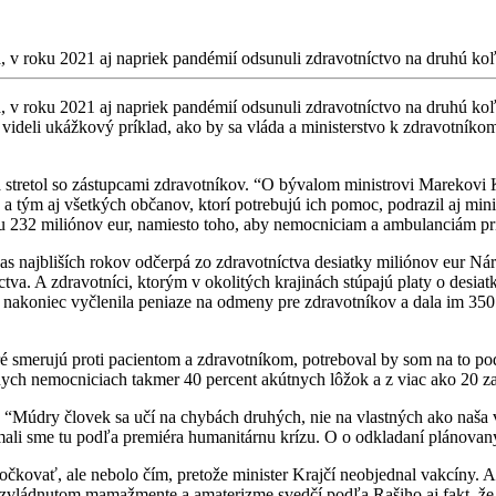
, v roku 2021 aj napriek pandémií odsunuli zdravotníctvo na druhú koľa
a, v roku 2021 aj napriek pandémií odsunuli zdravotníctvo na druhú ko
 videli ukážkový príklad, ako by sa vláda a ministerstvo k zdravotní
sa stretol so zástupcami zdravotníkov. “O bývalom ministrovi Marekovi K
, a tým aj všetkých občanov, ktorí potrebujú ich pomoc, podrazil aj mi
232 miliónov eur, namiesto toho, aby nemocniciam a ambulanciám pridal
as najbliších rokov odčerpá zo zdravotníctva desiatky miliónov eur Nár
ctva. A zdravotníci, ktorým v okolitých krajinách stúpajú platy o desi
ky nakoniec vyčlenila peniaze na odmeny pre zdravotníkov a dala im 350
é smerujú proti pacientom a zdravotníkom, potreboval by som na to pod
lnych nemocniciach takmer 40 percent akútnych lôžok a z viac ako 20 z
. “Múdry človek sa učí na chybách druhých, nie na vlastných ako naša 
, mali sme tu podľa premiéra humanitárnu krízu. O o odkladaní plánovan
čkovať, ale nebolo čím, pretože minister Krajčí neobjednal vakcíny. A aj
 nezvládnutom mamažmente a amaterizme svedčí podľa Rašiho aj fakt, ž