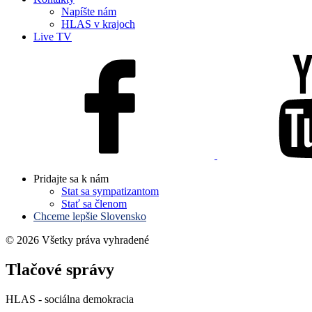
Napíšte nám
HLAS v krajoch
Live TV
Pridajte sa k nám
Stat sa sympatizantom
Stať sa členom
Chceme lepšie Slovensko
© 2026 Všetky práva vyhradené
Tlačové správy
HLAS - sociálna demokracia