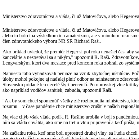
Ministerstvo zdravotníctva a vláda, či už Matovičova, alebo Hegerova
Ministerstvo zdravotníctva a vláda, či už Matovičova, alebo Hegerov
alebo to bolo iba výsledkom ich amaterizmu, ale v minulom roku sme
člen zdravotníckeho výboru NR SR Richard Raši.
Ako príklad uviedol, že premiér Heger si pol roka nenašiel čas, aby 
kancelárie a nestretával sa s nikým,” upozornil R. Raši. Zdravotníkov
Lengvarským, ktorí dva mesiace pred koncom roka zobrali zo systému 
Namiesto toho vyhadzovali peniaze na vznik zbytočnej inštitúcie. Poč
úlohy mohol pokojne aj naďalej plniť odbor na ministerstve zdravotní
Slovensku pridané len necelé štyri percentá. Po obrovskej vlne kriti
ako napríklad vodičov sanitiek, zabudla, upozornil Raši.
“Ak by som chcel spomenúť všetky zlé rozhodnutia ministerstva, ktor
rozumu – v čase pandémie chce ministerstvo zrušiť v našich regioná
Najviac chýb však vláda podľa R. Rašiho urobila v boji s pandémiou
ním sa vláda chválila, ako sme na tretiu vlnu pripravení a keď prišla
Na začiatku roka, keď sme boli uprostred druhej vlny, sa ľudia chceli o
namiesto starších ohrozených ľudí, ktorí ich potrebovali najviac. O