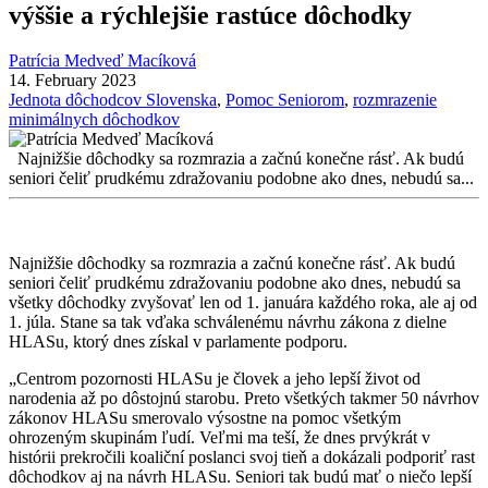
výššie a rýchlejšie rastúce dôchodky
Patrícia Medveď Macíková
14. February 2023
Jednota dôchodcov Slovenska
,
Pomoc Seniorom
,
rozmrazenie
minimálnych dôchodkov
Najnižšie dôchodky sa rozmrazia a začnú konečne rásť. Ak budú
seniori čeliť prudkému zdražovaniu podobne ako dnes, nebudú sa...
Najnižšie dôchodky sa rozmrazia a začnú konečne rásť. Ak budú
seniori čeliť prudkému zdražovaniu podobne ako dnes, nebudú sa
všetky dôchodky zvyšovať len od 1. januára každého roka, ale aj od
1. júla. Stane sa tak vďaka schválenému návrhu zákona z dielne
HLASu, ktorý dnes získal v parlamente podporu.
„Centrom pozornosti HLASu je človek a jeho lepší život od
narodenia až po dôstojnú starobu. Preto všetkých takmer 50 návrhov
zákonov HLASu smerovalo výsostne na pomoc všetkým
ohrozeným skupinám ľudí. Veľmi ma teší, že dnes prvýkrát v
histórii prekročili koaliční poslanci svoj tieň a dokázali podporiť rast
dôchodkov aj na návrh HLASu. Seniori tak budú mať o niečo lepší