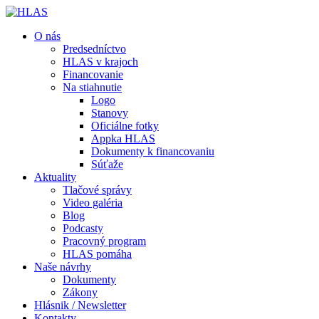
O nás
Predsedníctvo
HLAS v krajoch
Financovanie
Na stiahnutie
Logo
Stanovy
Oficiálne fotky
Appka HLAS
Dokumenty k financovaniu
Súťaže
Aktuality
Tlačové správy
Video galéria
Blog
Podcasty
Pracovný program
HLAS pomáha
Naše návrhy
Dokumenty
Zákony
Hlásnik / Newsletter
Kontakty