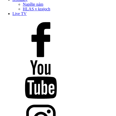
Napíšte nám
HLAS v krajoch
Live TV