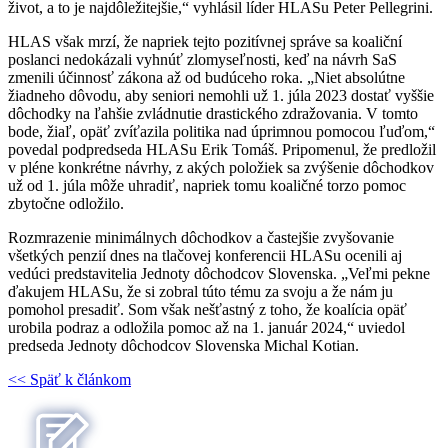
život, a to je najdôležitejšie,“ vyhlásil líder HLASu Peter Pellegrini.
HLAS však mrzí, že napriek tejto pozitívnej správe sa koaliční
poslanci nedokázali vyhnúť zlomyseľnosti, keď na návrh SaS
zmenili účinnosť zákona až od budúceho roka. „Niet absolútne
žiadneho dôvodu, aby seniori nemohli už 1. júla 2023 dostať vyššie
dôchodky na ľahšie zvládnutie drastického zdražovania. V tomto
bode, žiaľ, opäť zvíťazila politika nad úprimnou pomocou ľuďom,“
povedal podpredseda HLASu Erik Tomáš. Pripomenul, že predložil
v pléne konkrétne návrhy, z akých položiek sa zvýšenie dôchodkov
už od 1. júla môže uhradiť, napriek tomu koaličné torzo pomoc
zbytočne odložilo.
Rozmrazenie minimálnych dôchodkov a častejšie zvyšovanie
všetkých penzií dnes na tlačovej konferencii HLASu ocenili aj
vedúci predstavitelia Jednoty dôchodcov Slovenska. „Veľmi pekne
ďakujem HLASu, že si zobral túto tému za svoju a že nám ju
pomohol presadiť. Som však nešťastný z toho, že koalícia opäť
urobila podraz a odložila pomoc až na 1. január 2024,“ uviedol
predseda Jednoty dôchodcov Slovenska Michal Kotian.
<< Späť k článkom
Patrícia Medveď Macíková