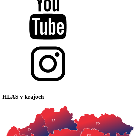
HLAS
v krajoch
ZA
PO
TN
KE