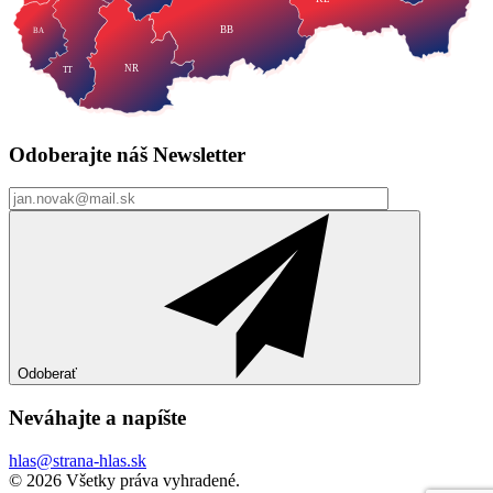
BB
BA
NR
TT
Odoberajte náš
Newsletter
Odoberať
Neváhajte a
napíšte
hlas@strana-hlas.sk
©️ 2026
Všetky práva vyhradené.