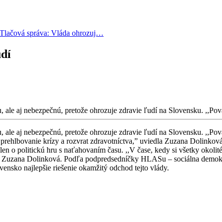
Tlačová správa: Vláda ohrozuj…
udí
 ale aj nebezpečnú, pretože ohrozuje zdravie ľudí na Slovensku. ,,Pov
ale aj nebezpečnú, pretože ohrozuje zdravie ľudí na Slovensku. ,,Považ
 prehlbovanie krízy a rozvrat zdravotníctva,” uviedla Zuzana Dolinkov
en o politickú hru s naťahovaním času. ,,V čase, kedy si všetky okolité
vala Zuzana Dolinková. Podľa podpredsedníčky HLASu – sociálna demokr
vensko najlepšie riešenie okamžitý odchod tejto vlády.