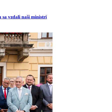
nistri
a vzdali naši ministri