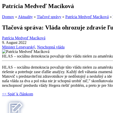
Patrícia Medveď Macíková
Domov
»
Aktuality
»
Tlačové správy
»
Patrícia Medveď Macíková
»
Tlačová správa: Vláda ohrozuje zdravie ľ
Patrícia Medveď Macíková
9. August 2022
Minister Lengvarský
,
Neschopná vláda
HLAS – sociálna demokracia považuje túto vládu nielen za amatérsku,
HLAS – sociálna demokracia považuje túto vládu nielen za amatérsku, 
riešenie a potrebuje zase ďalšie analýzy. Každý deň váhania znamená
Matovič s predstaviteľmi zdravotníkov je nedôstojný a neslušný a ide l
naša vláda za dva a pol roka nie je schopná urobiť nič,” skonštato
neschopnosť predsedu vlády Hegera riešiť problém, a preto je pre Slo
<< Späť k článkom
Patrícia Medveď Macíková