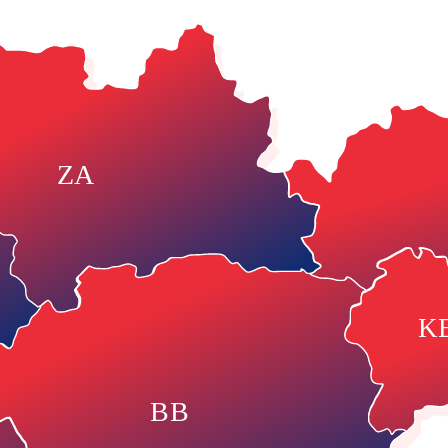
ZA
K
BB