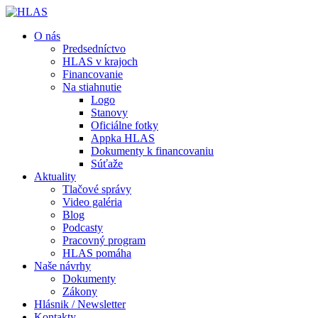
O nás
Predsedníctvo
HLAS v krajoch
Financovanie
Na stiahnutie
Logo
Stanovy
Oficiálne fotky
Appka HLAS
Dokumenty k financovaniu
Súťaže
Aktuality
Tlačové správy
Video galéria
Blog
Podcasty
Pracovný program
HLAS pomáha
Naše návrhy
Dokumenty
Zákony
Hlásnik / Newsletter
Kontakty