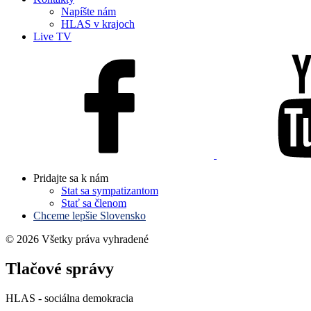
Napíšte nám
HLAS v krajoch
Live TV
Pridajte sa k nám
Stat sa sympatizantom
Stať sa členom
Chceme lepšie Slovensko
© 2026 Všetky práva vyhradené
Tlačové správy
HLAS - sociálna demokracia