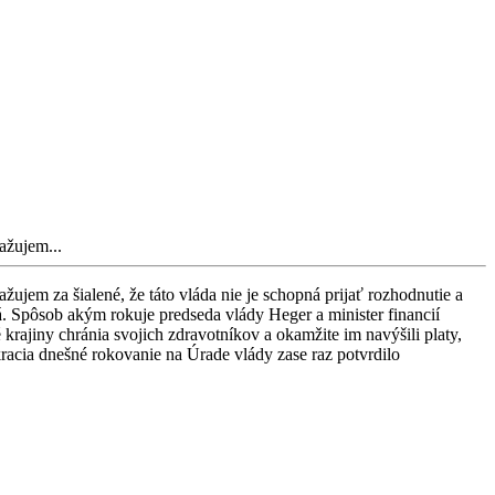
ažujem...
ujem za šialené, že táto vláda nie je schopná prijať rozhodnutie a
á. Spôsob akým rokuje predseda vlády Heger a minister financií
 krajiny chránia svojich zdravotníkov a okamžite im navýšili platy,
acia dnešné rokovanie na Úrade vlády zase raz potvrdilo