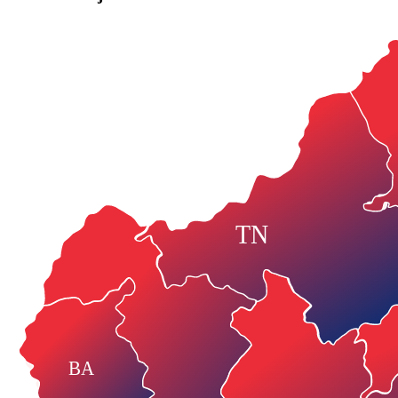
TN
BA