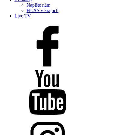
Napíšte nám
HLAS v krajoch
Live TV