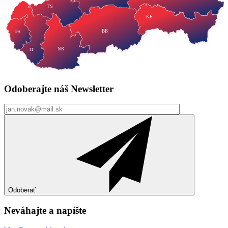
TN
KE
BB
BA
NR
TT
Odoberajte náš
Newsletter
Odoberať
Neváhajte a
napíšte