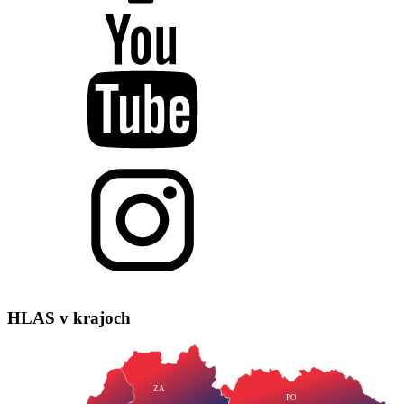
HLAS
v krajoch
ZA
PO