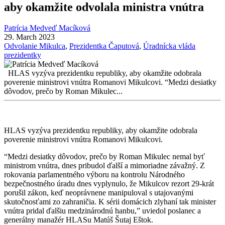
aby okamžite odvolala ministra vnútra
Patrícia Medveď Macíková
29. March 2023
Odvolanie Mikulca
,
Prezidentka Čaputová
,
Úradnícka vláda
prezidentky
HLAS vyzýva prezidentku republiky, aby okamžite odobrala
poverenie ministrovi vnútra Romanovi Mikulcovi. “Medzi desiatky
dôvodov, prečo by Roman Mikulec...
HLAS vyzýva prezidentku republiky, aby okamžite odobrala
poverenie ministrovi vnútra Romanovi Mikulcovi.
“Medzi desiatky dôvodov, prečo by Roman Mikulec nemal byť
ministrom vnútra, dnes pribudol ďalší a mimoriadne závažný. Z
rokovania parlamentného výboru na kontrolu Národného
bezpečnostného úradu dnes vyplynulo, že Mikulcov rezort 29-krát
porušil zákon, keď neoprávnene manipuloval s utajovanými
skutočnosťami zo zahraničia. K sérii domácich zlyhaní tak minister
vnútra pridal ďalšiu medzinárodnú hanbu,” uviedol poslanec a
generálny manažér HLASu Matúš Šutaj Eštok.