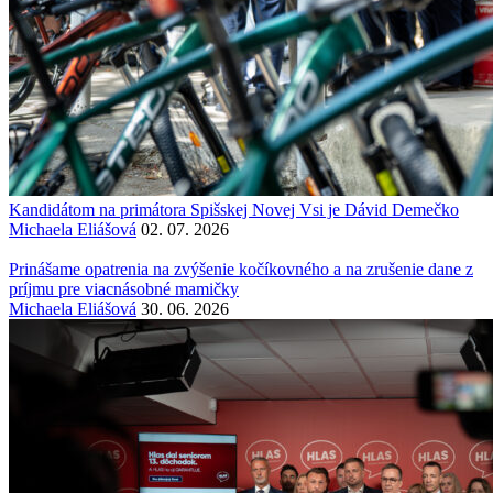
Kandidátom na primátora Spišskej Novej Vsi je Dávid Demečko
Michaela Eliášová
02. 07. 2026
Prinášame opatrenia na zvýšenie kočíkovného a na zrušenie dane z
príjmu pre viacnásobné mamičky
Michaela Eliášová
30. 06. 2026