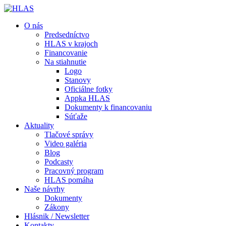
O nás
Predsedníctvo
HLAS v krajoch
Financovanie
Na stiahnutie
Logo
Stanovy
Oficiálne fotky
Appka HLAS
Dokumenty k financovaniu
Súťaže
Aktuality
Tlačové správy
Video galéria
Blog
Podcasty
Pracovný program
HLAS pomáha
Naše návrhy
Dokumenty
Zákony
Hlásnik / Newsletter
Kontakty