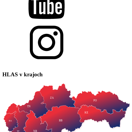
HLAS
v krajoch
ZA
PO
TN
KE
BB
BA
NR
TT