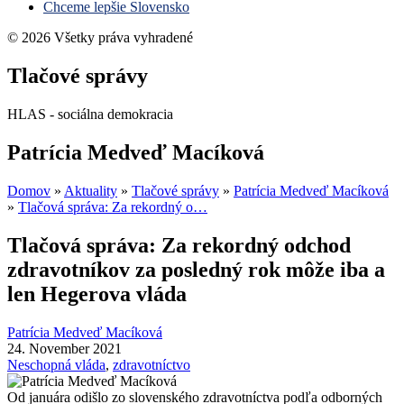
Chceme lepšie Slovensko
© 2026 Všetky práva vyhradené
Tlačové správy
HLAS - sociálna demokracia
Patrícia Medveď Macíková
Domov
»
Aktuality
»
Tlačové správy
»
Patrícia Medveď Macíková
»
Tlačová správa: Za rekordný o…
Tlačová správa: Za rekordný odchod
zdravotníkov za posledný rok môže iba a
len Hegerova vláda
Patrícia Medveď Macíková
24. November 2021
Neschopná vláda
,
zdravotníctvo
Od januára odišlo zo slovenského zdravotníctva podľa odborných