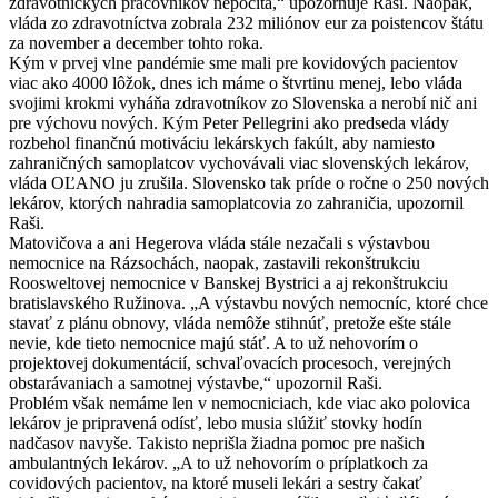
zdravotníckych pracovníkov nepočíta,“ upozorňuje Raši. Naopak,
vláda zo zdravotníctva zobrala 232 miliónov eur za poistencov štátu
za november a december tohto roka.
Kým v prvej vlne pandémie sme mali pre kovidových pacientov
viac ako 4000 lôžok, dnes ich máme o štvrtinu menej, lebo vláda
svojimi krokmi vyháňa zdravotníkov zo Slovenska a nerobí nič ani
pre výchovu nových. Kým Peter Pellegrini ako predseda vlády
rozbehol finančnú motiváciu lekárskych fakúlt, aby namiesto
zahraničných samoplatcov vychovávali viac slovenských lekárov,
vláda OĽANO ju zrušila. Slovensko tak príde o ročne o 250 nových
lekárov, ktorých nahradia samoplatcovia zo zahraničia, upozornil
Raši.
Matovičova a ani Hegerova vláda stále nezačali s výstavbou
nemocnice na Rázsochách, naopak, zastavili rekonštrukciu
Roosweltovej nemocnice v Banskej Bystrici a aj rekonštrukciu
bratislavského Ružinova. „A výstavbu nových nemocníc, ktoré chce
stavať z plánu obnovy, vláda nemôže stihnúť, pretože ešte stále
nevie, kde tieto nemocnice majú stáť. A to už nehovorím o
projektovej dokumentácií, schvaľovacích procesoch, verejných
obstarávaniach a samotnej výstavbe,“ upozornil Raši.
Problém však nemáme len v nemocniciach, kde viac ako polovica
lekárov je pripravená odísť, lebo musia slúžiť stovky hodín
nadčasov navyše. Takisto neprišla žiadna pomoc pre našich
ambulantných lekárov. „A to už nehovorím o príplatkoch za
covidových pacientov, na ktoré museli lekári a sestry čakať