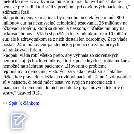
niekoľko mesiacov, kým sa ministrom uráčilo uvoľniť sľúbené
peniaze pre ľudí, ktorí stáli v prvej línií pri covidových pacientoch,“
zdôraznil Raši.
Štát pritom peniaze má, inak by nemohol neefektívne minúť 800
miliónov eur na nezmyselné celoplošné testovania, 26 miliónov na
očkovaciu lotériu, ktorá sa skončila fiaskom, či ďalšie milióny na
očkovací bonus. „Vláda si požičala len v minulom roku 10 miliárd
eur, ale k zdravotníkom sa z nich dostali len odrobinky. Zato vláda
poslala 24 miliónov eur pandemickej pomoci do zahraničných
schránkových firiem.
Naopak, vláda robí všetko preto, aby vyhnala zo slovenských
nemocníc aj tých zdravotníkov, ktorí z posledných síl robia možné aj
nemožné na záchranu pacientov. „Hovorím o probléme
regionálnych nemocníc, v ktorých sa vláda chystá zrušiť akútne
lôžka, kde práve dnes ležia aj covidoví pacienti. Tamojší zdravotníci
sú v neistote, či budú môcť ostať vo svojich nemocniciach a
manažment nemocníc do nich nedokáže prijať nových lekárov či
sestry,“ uzavrel Raši.
<< Späť k článkom
Patrícia Medveď Macíková
Najnovšie články