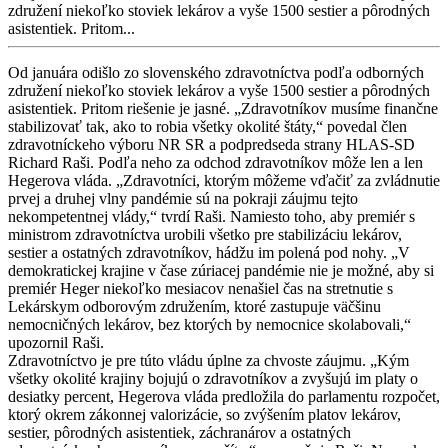
združení niekoľko stoviek lekárov a vyše 1500 sestier a pôrodných
asistentiek. Pritom...
Od januára odišlo zo slovenského zdravotníctva podľa odborných
združení niekoľko stoviek lekárov a vyše 1500 sestier a pôrodných
asistentiek. Pritom riešenie je jasné. „Zdravotníkov musíme finančne
stabilizovať tak, ako to robia všetky okolité štáty,“ povedal člen
zdravotníckeho výboru NR SR a podpredseda strany HLAS-SD
Richard Raši. Podľa neho za odchod zdravotníkov môže len a len
Hegerova vláda. „Zdravotníci, ktorým môžeme vďačiť za zvládnutie
prvej a druhej vlny pandémie sú na pokraji záujmu tejto
nekompetentnej vlády,“ tvrdí Raši. Namiesto toho, aby premiér s
ministrom zdravotníctva urobili všetko pre stabilizáciu lekárov,
sestier a ostatných zdravotníkov, hádžu im polená pod nohy. „V
demokratickej krajine v čase zúriacej pandémie nie je možné, aby si
premiér Heger niekoľko mesiacov nenašiel čas na stretnutie s
Lekárskym odborovým združením, ktoré zastupuje väčšinu
nemocničných lekárov, bez ktorých by nemocnice skolabovali,“
upozornil Raši.
Zdravotníctvo je pre túto vládu úplne za chvoste záujmu. „Kým
všetky okolité krajiny bojujú o zdravotníkov a zvyšujú im platy o
desiatky percent, Hegerova vláda predložila do parlamentu rozpočet,
ktorý okrem zákonnej valorizácie, so zvýšením platov lekárov,
sestier, pôrodných asistentiek, záchranárov a ostatných