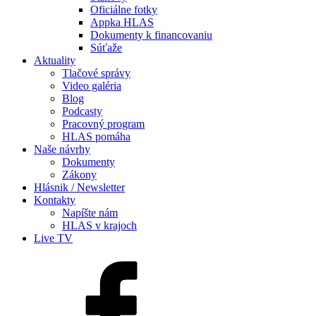
Oficiálne fotky
Appka HLAS
Dokumenty k financovaniu
Súťaže
Aktuality
Tlačové správy
Video galéria
Blog
Podcasty
Pracovný program
HLAS pomáha
Naše návrhy
Dokumenty
Zákony
Hlásnik / Newsletter
Kontakty
Napíšte nám
HLAS v krajoch
Live TV