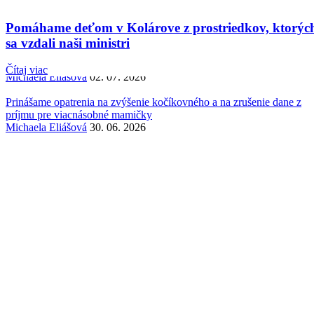
Pomáhame deťom v Kolárove z prostriedkov, ktorých sa vzdali naši
Pomáhame deťom v Kolárove z prostriedkov, ktorýc
ministri
Michaela Eliášová
06. 07. 2026
sa vzdali naši ministri
Kandidátom na primátora Spišskej Novej Vsi je Dávid Demečko
Čítaj viac
Michaela Eliášová
02. 07. 2026
Prinášame opatrenia na zvýšenie kočíkovného a na zrušenie dane z
príjmu pre viacnásobné mamičky
Michaela Eliášová
30. 06. 2026