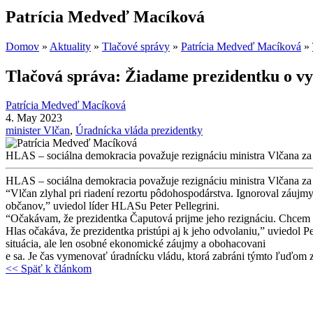
Patrícia Medveď Macíková
Domov
»
Aktuality
»
Tlačové správy
»
Patrícia Medveď Macíková
»
Tlačová správa: Žiadame prezidentku o v
Patrícia Medveď Macíková
4. May 2023
minister Vlčan
,
Úradnícka vláda prezidentky
HLAS – sociálna demokracia považuje rezignáciu ministra Vlčana za z
HLAS – sociálna demokracia považuje rezignáciu ministra Vlčana za z
“Vlčan zlyhal pri riadení rezortu pôdohospodárstva. Ignoroval záuj
občanov,” uviedol líder HLASu Peter Pellegrini.
“Očakávam, že prezidentka Čaputová prijme jeho rezignáciu. Chcem vš
Hlas očakáva, že prezidentka pristúpi aj k jeho odvolaniu,” uviedol P
situácia, ale len osobné ekonomické záujmy a obohacovani
e sa. Je čas vymenovať úradnícku vládu, ktorá zabráni týmto ľuďom zn
<< Späť k článkom