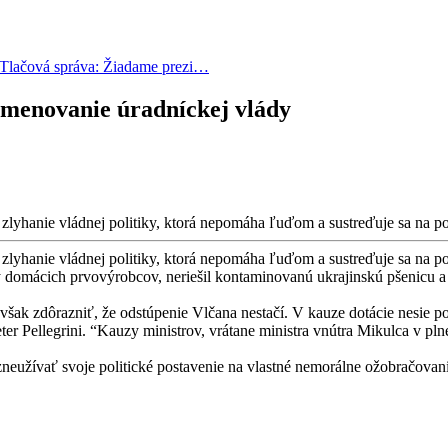
Tlačová správa: Žiadame prezi…
ymenovanie úradníckej vlády
lyhanie vládnej politiky, ktorá nepomáha ľuďom a sustreďuje sa na pol
lyhanie vládnej politiky, ktorá nepomáha ľuďom a sustreďuje sa na pol
my domácich prvovýrobcov, neriešil kontaminovanú ukrajinskú pšenicu
ak zdôrazniť, že odstúpenie Vlčana nestačí. V kauze dotácie nesie pol
eter Pellegrini. “Kauzy ministrov, vrátane ministra vnútra Mikulca v pln
eužívať svoje politické postavenie na vlastné nemorálne ožobračovanie