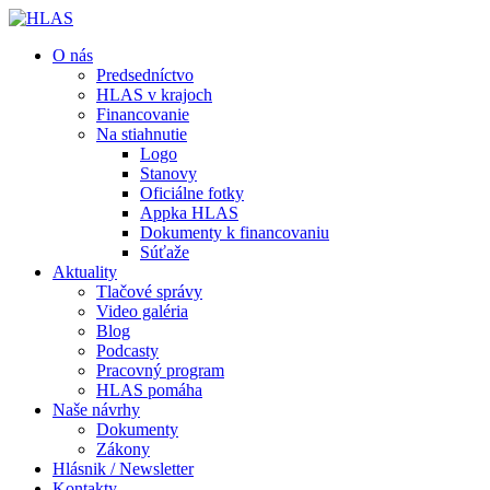
O nás
Predsedníctvo
HLAS v krajoch
Financovanie
Na stiahnutie
Logo
Stanovy
Oficiálne fotky
Appka HLAS
Dokumenty k financovaniu
Súťaže
Aktuality
Tlačové správy
Video galéria
Blog
Podcasty
Pracovný program
HLAS pomáha
Naše návrhy
Dokumenty
Zákony
Hlásnik / Newsletter
Kontakty