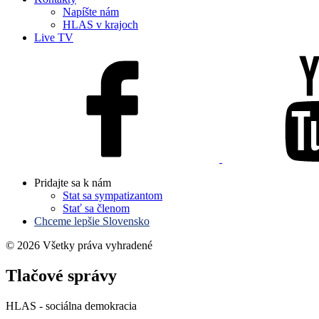
Napíšte nám
HLAS v krajoch
Live TV
Pridajte sa k nám
Stat sa sympatizantom
Stať sa členom
Chceme lepšie Slovensko
© 2026 Všetky práva vyhradené
Tlačové správy
HLAS - sociálna demokracia