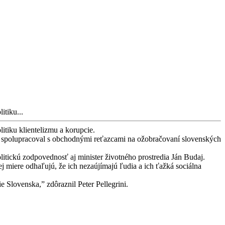
itiku...
itiku klientelizmu a korupcie.
 a spolupracoval s obchodnými reťazcami na ožobračovaní slovenských
itickú zodpovednosť aj minister životného prostredia Ján Budaj.
ej miere odhaľujú, že ich nezaújímajú ľudia a ich ťažká sociálna
 Slovenska,” zdôraznil Peter Pellegrini.