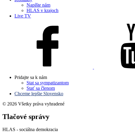
Napíšte nám
HLAS v krajoch
Live TV
Pridajte sa k nám
Stat sa sympatizantom
Stať sa členom
Chceme lepšie Slovensko
© 2026 Všetky práva vyhradené
Tlačové správy
HLAS - sociálna demokracia