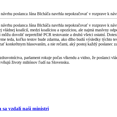
návrhu poslanca Jána Blcháča navrhla nepokračovať v rozprave k návr
 návrhu poslanca Jána Blcháča navrhla nepokračovať v rozprave k ná
j vládnej koalícií, medzi koalíciou a opozíciou, ale najmä masívny od
i môžu dovoliť nepretržité PCR testovanie a druhú všetci ostatní. Dotera
ieme teda, koľko testov bude zdarma, ako dlho budú výsledky týchto tes
ukázať konkrétnym hlasovaním, a nie rečami, aký postoj každý poslanec
zdravotníctva, parlament rokuje počas víkendu a vidno, že poslanci vlá
yvňujú životy miliónov ľudí na Slovensku.
a vzdali naši ministri