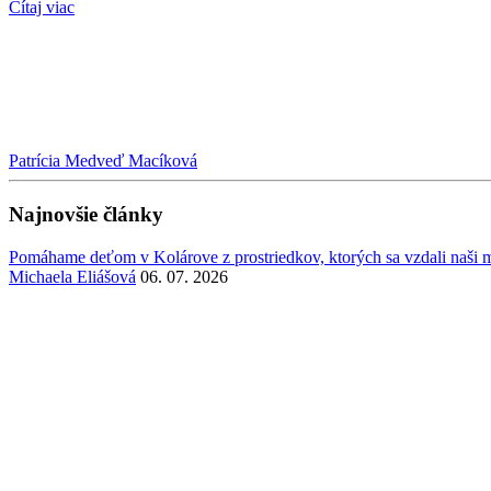
Čítaj viac
Patrícia Medveď Macíková
Najnovšie články
Pomáhame deťom v Kolárove z prostriedkov, ktorých sa vzdali naši mi
Michaela Eliášová
06. 07. 2026