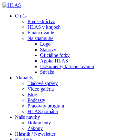
O nás
Predsedníctvo
HLAS v krajoch
Financovanie
Na stiahnutie
Logo
Stanovy
Oficiálne fotky
Appka HLAS
Dokumenty k financovaniu
Súťaže
Aktuality
Tlačové správy
Video galéria
Blog
Podcasty
Pracovný program
HLAS pomáha
Naše návrhy
Dokumenty
Zákony
Hlásnik / Newsletter
Kontakty