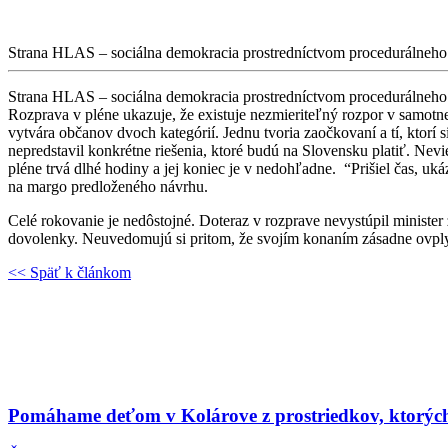
Strana HLAS – sociálna demokracia prostredníctvom procedurálneho 
Strana HLAS – sociálna demokracia prostredníctvom procedurálneho
Rozprava v pléne ukazuje, že existuje nezmieriteľný rozpor v samotne
vytvára občanov dvoch kategórií. Jednu tvoria zaočkovaní a tí, ktorí s
nepredstavil konkrétne riešenia, ktoré budú na Slovensku platiť. Nev
pléne trvá dlhé hodiny a jej koniec je v nedohľadne. “Prišiel čas, 
na margo predloženého návrhu.
Celé rokovanie je nedôstojné. Doteraz v rozprave nevystúpil minister 
dovolenky. Neuvedomujú si pritom, že svojím konaním zásadne ovpl
<< Späť k článkom
Pomáhame deťom v Kolárove z prostriedkov, ktorých s