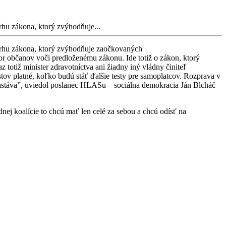
hu zákona, ktorý zvýhodňuje...
vrhu zákona, ktorý zvýhodňuje zaočkovaných
por občanov voči predloženému zákonu. Ide totiž o zákon, ktorý
z totiž minister zdravotníctva ani žiadny iný vládny činiteľ
tov platné, koľko budú stáť ďalšie testy pre samoplatcov. Rozprava v
 zastáva”, uviedol poslanec HLASu – sociálna demokracia Ján Blcháč
dnej koalície to chcú mať len celé za sebou a chcú odísť na