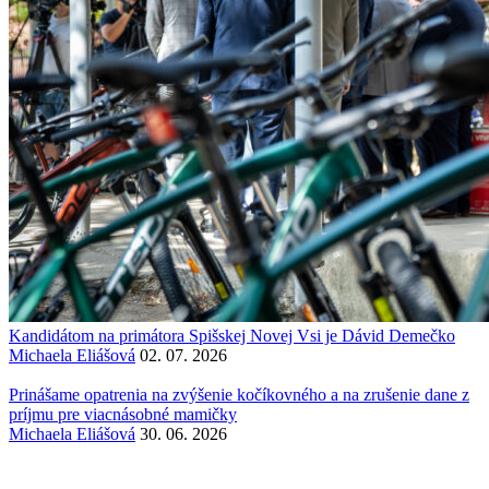
Kandidátom na primátora Spišskej Novej Vsi je Dávid Demečko
Michaela Eliášová
02. 07. 2026
Prinášame opatrenia na zvýšenie kočíkovného a na zrušenie dane z
príjmu pre viacnásobné mamičky
Michaela Eliášová
30. 06. 2026