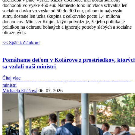
dochodok vo vyske 460 eur. Namiesto toho im vlada schvalila len
socialnu davku vo vyske od 50 do 300 eur, pricom tu najvyssiu
sumu dostane len uzka skupina z celkoveho poctu 1,4 miliona
dochodcov. Minister Krajniak tým potvrdzuje, že jeho politika je
politikou na ochranu bohatých a ignoruje potreby slabých a sociálne
ohrozených.
<< Späť k článkom
Patrícia Medveď Macíková
Pomáhame deťom v Kolárove z prostriedkov, ktorýc
sa vzdali naši ministri
Najnovšie články
Čítaj viac
Pomáhame deťom v Kolárove z prostriedkov, ktorých sa vzdali naši
ministri
Michaela Eliášová
06. 07. 2026