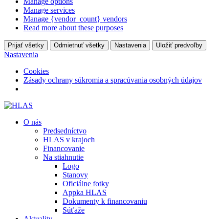
Manage options
Manage services
Manage {vendor_count} vendors
Read more about these purposes
Prijať všetky
Odmietnuť všetky
Nastavenia
Uložiť predvoľby
Nastavenia
Cookies
Zásady ochrany súkromia a spracúvania osobných údajov
O nás
Predsedníctvo
HLAS v krajoch
Financovanie
Na stiahnutie
Logo
Stanovy
Oficiálne fotky
Appka HLAS
Dokumenty k financovaniu
Súťaže
Aktuality