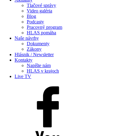
Tlačové správy
Video galéria
Blog
Podcasty
Pracovný program
HLAS pomáha
Naše návrhy
Dokumenty
Zákony
Hlásnik / Newsletter
Kontakty
Napíšte nám
HLAS v krajoch
Live TV