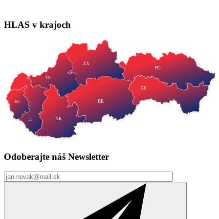
HLAS
v krajoch
ZA
PO
TN
KE
BB
BA
NR
TT
Odoberajte náš
Newsletter