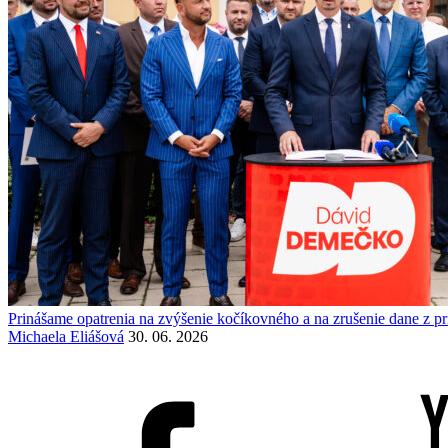
Prinášame opatrenia na zvýšenie kočíkovného a na zrušenie dane z 
Michaela Eliášová
30. 06. 2026