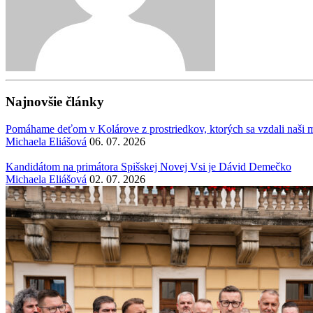
Najnovšie články
Pomáhame deťom v Kolárove z prostriedkov, ktorých sa vzdali naši mi
Michaela Eliášová
06. 07. 2026
Kandidátom na primátora Spišskej Novej Vsi je Dávid Demečko
Michaela Eliášová
02. 07. 2026