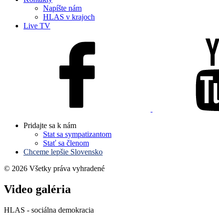
Napíšte nám
HLAS v krajoch
Live TV
Pridajte sa k nám
Stat sa sympatizantom
Stať sa členom
Chceme lepšie Slovensko
© 2026 Všetky práva vyhradené
Video galéria
HLAS - sociálna demokracia