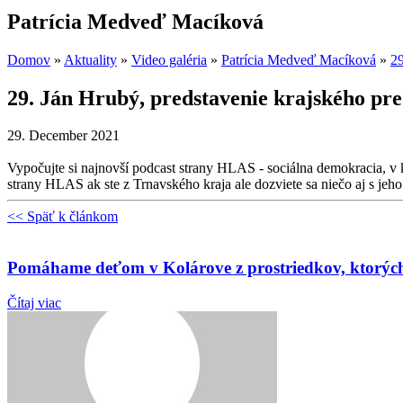
Patrícia Medveď Macíková
Domov
»
Aktuality
»
Video galéria
»
Patrícia Medveď Macíková
»
29
29. Ján Hrubý, predstavenie krajského pr
29. December 2021
Vypočujte si najnovší podcast strany HLAS - sociálna demokracia,
strany HLAS ak ste z Trnavského kraja ale dozviete sa niečo aj s jeh
<< Späť k článkom
Pomáhame deťom v Kolárove z prostriedkov, ktorých s
Čítaj viac