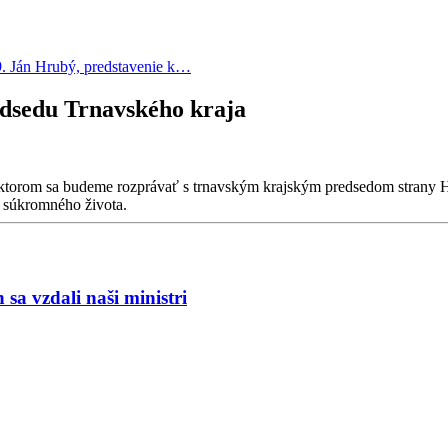
. Ján Hrubý, predstavenie k…
edsedu Trnavského kraja
 v ktorom sa budeme rozprávať s trnavským krajským predsedom strany
o súkromného života.
a vzdali naši ministri