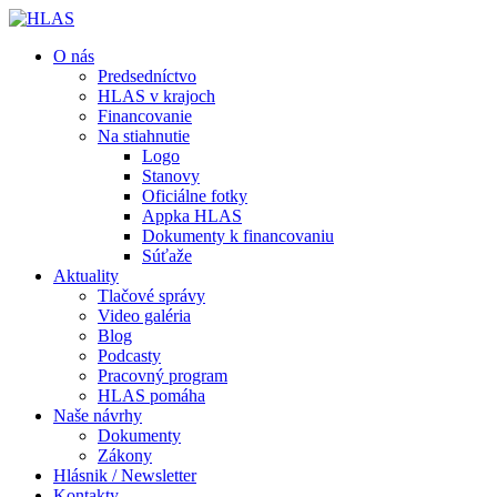
O nás
Predsedníctvo
HLAS v krajoch
Financovanie
Na stiahnutie
Logo
Stanovy
Oficiálne fotky
Appka HLAS
Dokumenty k financovaniu
Súťaže
Aktuality
Tlačové správy
Video galéria
Blog
Podcasty
Pracovný program
HLAS pomáha
Naše návrhy
Dokumenty
Zákony
Hlásnik / Newsletter
Kontakty