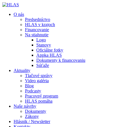
O nás
Predsedníctvo
HLAS v krajoch
Financovanie
Na stiahnutie
Logo
Stanovy
Oficiálne fotky
Appka HLAS
Dokumenty k financovaniu
Súťaže
Aktuality
Tlačové správy
Video galéria
Blog
Podcasty
Pracovný program
HLAS pomáha
Naše návrhy
Dokumenty
Zákony
Hlásnik / Newsletter
Kontakty