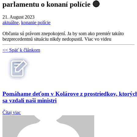
parlamentu o konaní polície 🔴
21. August 2023
aktuálne
,
konanie polície
Občania sú právom znepokojení. Ja by som ako premiér takúto
bezprecedentnú situáciu nikdy nedopustil. Viac vo videu
<< Späť k článkom
Pomáhame deťom v Kolárove z prostriedkov, ktorýc
sa vzdali naši ministri
Čítaj viac