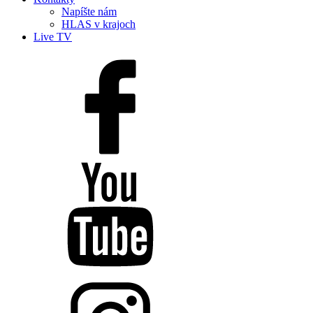
Napíšte nám
HLAS v krajoch
Live TV