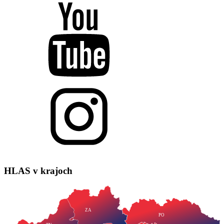
HLAS
v krajoch
ZA
PO