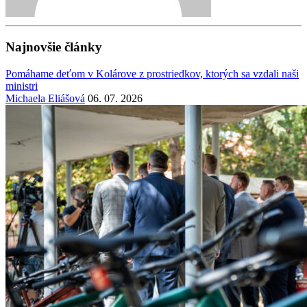
Najnovšie články
Pomáhame deťom v Kolárove z prostriedkov, ktorých sa vzdali naši
ministri
Michaela Eliášová
06. 07. 2026