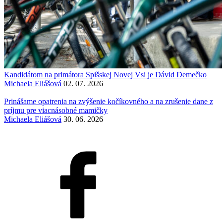
Kandidátom na primátora Spišskej Novej Vsi je Dávid Demečko
Michaela Eliášová
02. 07. 2026
Prinášame opatrenia na zvýšenie kočíkovného a na zrušenie dane z
príjmu pre viacnásobné mamičky
Michaela Eliášová
30. 06. 2026