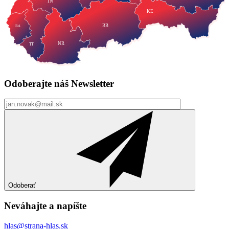
TN
KE
BB
BA
NR
TT
Odoberajte náš
Newsletter
Odoberať
Neváhajte a
napíšte
hlas@strana-hlas.sk