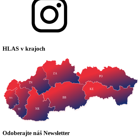
HLAS
v krajoch
ZA
PO
TN
KE
BB
BA
NR
TT
Odoberajte náš
Newsletter