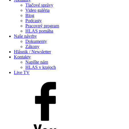
Tlačové správy
Video galéria
Blog
Podcasty
Pracovný program
HLAS pomáha
Naše návrhy
Dokumenty
Zákony
Hlásnik / Newsletter
Kontakty
Napíšte nám
HLAS v krajoch
Live TV