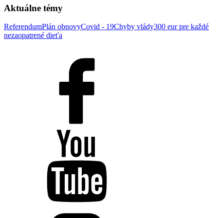
Aktuálne témy
Referendum
Plán obnovy
Covid - 19
Chyby vlády
300 eur pre každé
nezaopatrené dieťa