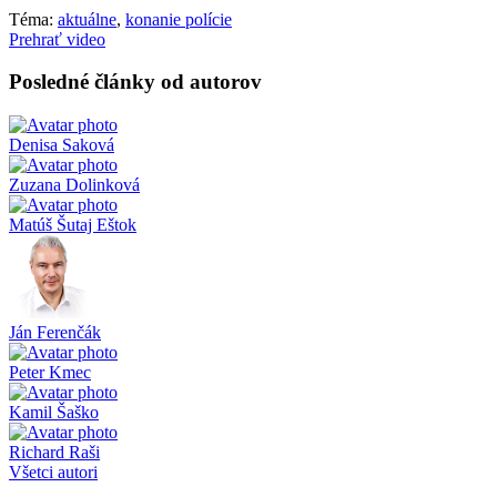
Téma:
aktuálne
,
konanie polície
Prehrať video
Posledné články od autorov
Denisa Saková
Zuzana Dolinková
Matúš Šutaj Eštok
Ján Ferenčák
Peter Kmec
Kamil Šaško
Richard Raši
Všetci autori