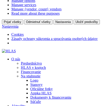
Manage options
Manage services
Manage {vendor_count} vendors
Read more about these purposes
Prijať všetky
Odmietnuť všetky
Nastavenia
Uložiť predvoľby
Nastavenia
Cookies
Zásady ochrany súkromia a spracúvania osobných údajov
O nás
Predsedníctvo
HLAS v krajoch
Financovanie
Na stiahnutie
Logo
Stanovy
Oficiálne fotky
Appka HLAS
Dokumenty k financovaniu
Súťaže
Aktuality