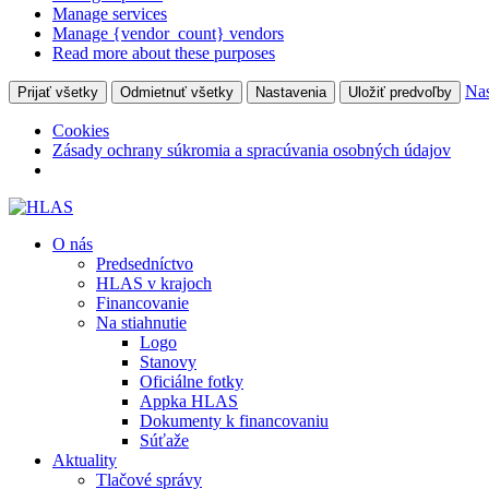
Manage services
Manage {vendor_count} vendors
Read more about these purposes
Nas
Prijať všetky
Odmietnuť všetky
Nastavenia
Uložiť predvoľby
Cookies
Zásady ochrany súkromia a spracúvania osobných údajov
O nás
Predsedníctvo
HLAS v krajoch
Financovanie
Na stiahnutie
Logo
Stanovy
Oficiálne fotky
Appka HLAS
Dokumenty k financovaniu
Súťaže
Aktuality
Tlačové správy