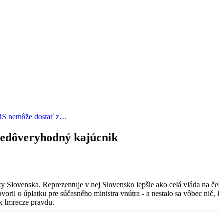
BS nemôže dostať z…
nedôveryhodný kajúcnik
ky Slovenska. Reprezentuje v nej Slovensko lepšie ako celá vláda na če
il o úplatku pre súčasného ministra vnútra - a nestalo sa vôbec nič, R
k Imrecze pravdu.