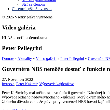
Stať sa členom
Chceme lepšie Slovensko
© 2026 Všetky práva vyhradené
Video galéria
HLAS - sociálna demokracia
Peter Pellegrini
Domov
»
Aktuality
»
Video galéria
»
Peter Pellegrini
»
Guvernéra N
Guvernéra NBS nemôže dostať z funkcie 
27. November 2022
Imrecze
,
Peter Kažimír
,
Výpovede kajúcnikov
Peter Kažimír by mal určite ostať vo funkcii guvernéra Národnej ban
výpovede jedného nedôveryhodného kajúcnika, ktorý okrem iného hovor
žiadneho dôvodu veriť, že práve pri guvernérovi NBS hovorí kajúcni