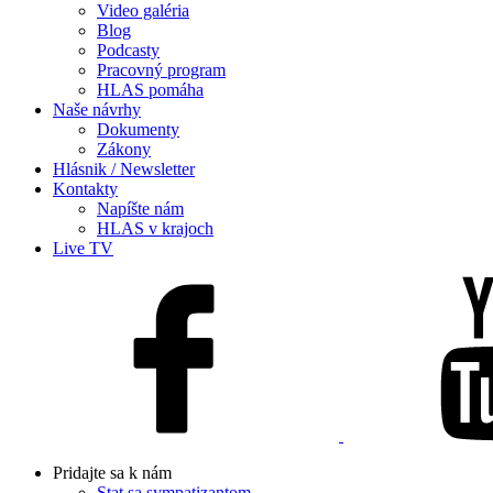
Video galéria
Blog
Podcasty
Pracovný program
HLAS pomáha
Naše návrhy
Dokumenty
Zákony
Hlásnik / Newsletter
Kontakty
Napíšte nám
HLAS v krajoch
Live TV
Pridajte sa k nám
Stat sa sympatizantom