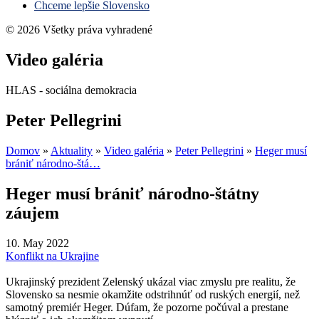
Chceme lepšie Slovensko
© 2026 Všetky práva vyhradené
Video galéria
HLAS - sociálna demokracia
Peter Pellegrini
Domov
»
Aktuality
»
Video galéria
»
Peter Pellegrini
»
Heger musí
brániť národno-štá…
Heger musí brániť národno-štátny
záujem
10. May 2022
Konflikt na Ukrajine
Ukrajinský prezident Zelenský ukázal viac zmyslu pre realitu, že
Slovensko sa nesmie okamžite odstrihnúť od ruských energií, než
samotný premiér Heger. Dúfam, že pozorne počúval a prestane