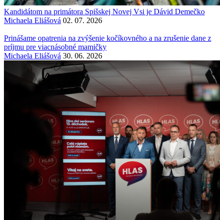
Kandidátom na primátora Spišskej Novej Vsi je Dávid Demečko
Michaela Eliášová
02. 07. 2026
Prinášame opatrenia na zvýšenie kočíkovného a na zrušenie dane z
príjmu pre viacnásobné mamičky
Michaela Eliášová
30. 06. 2026