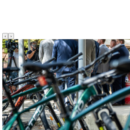
Michaela Eliášová
06. 07. 2026
‹
›