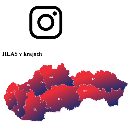
HLAS
v krajoch
ZA
PO
TN
KE
BB
BA
NR
TT