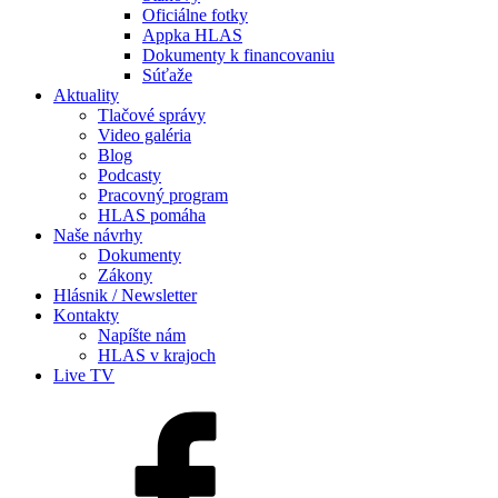
Oficiálne fotky
Appka HLAS
Dokumenty k financovaniu
Súťaže
Aktuality
Tlačové správy
Video galéria
Blog
Podcasty
Pracovný program
HLAS pomáha
Naše návrhy
Dokumenty
Zákony
Hlásnik / Newsletter
Kontakty
Napíšte nám
HLAS v krajoch
Live TV