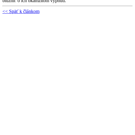
blúzniť o ich okamžitom vypnutí.
<< Späť k článkom
Najnovšie články
Pomáhame deťom v Kolárove z prostriedkov, ktorých sa vzdali naši
ministri