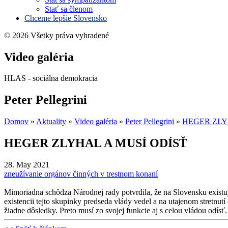
Stať sa členom
Chceme lepšie Slovensko
© 2026 Všetky práva vyhradené
Video galéria
HLAS - sociálna demokracia
Peter Pellegrini
Domov
»
Aktuality
»
Video galéria
»
Peter Pellegrini
»
HEGER ZLY
HEGER ZLYHAL A MUSÍ ODÍSŤ
28. May 2021
zneužívanie orgánov činných v trestnom konaní
Mimoriadna schôdza Národnej rady potvrdila, že na Slovensku existuj
existencii tejto skupinky predseda vlády vedel a na utajenom stretnut
žiadne dôsledky. Preto musí zo svojej funkcie aj s celou vládou odís