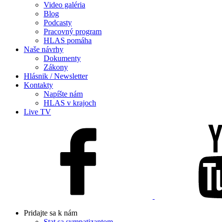
Video galéria
Blog
Podcasty
Pracovný program
HLAS pomáha
Naše návrhy
Dokumenty
Zákony
Hlásnik / Newsletter
Kontakty
Napíšte nám
HLAS v krajoch
Live TV
Pridajte sa k nám
Stat sa sympatizantom