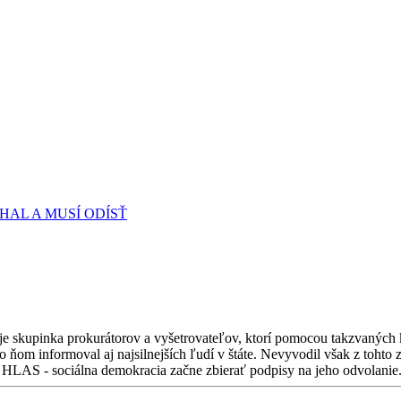
HAL A MUSÍ ODÍSŤ
e skupinka prokurátorov a vyšetrovateľov, ktorí pomocou takzvaných k
í o ňom informoval aj najsilnejších ľudí v štáte. Nevyvodil však z toht
ť. HLAS - sociálna demokracia začne zbierať podpisy na jeho odvolanie