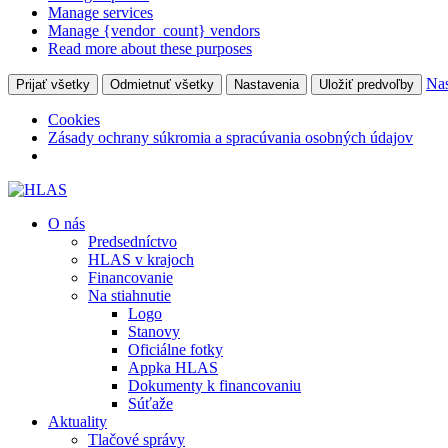
Manage services
Manage {vendor_count} vendors
Read more about these purposes
Nas
Prijať všetky
Odmietnuť všetky
Nastavenia
Uložiť predvoľby
Cookies
Zásady ochrany súkromia a spracúvania osobných údajov
O nás
Predsedníctvo
HLAS v krajoch
Financovanie
Na stiahnutie
Logo
Stanovy
Oficiálne fotky
Appka HLAS
Dokumenty k financovaniu
Súťaže
Aktuality
Tlačové správy