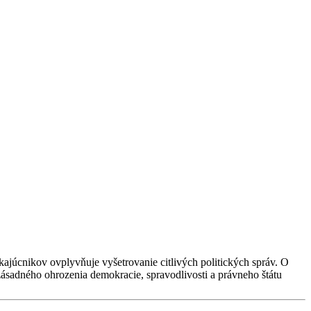
ajúcnikov ovplyvňuje vyšetrovanie citlivých politických správ. O
o zásadného ohrozenia demokracie, spravodlivosti a právneho štátu
.