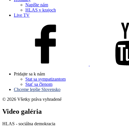
Napíšte nám
HLAS v krajoch
Live TV
Pridajte sa k nám
Stat sa sympatizantom
Stať sa členom
Chceme lepšie Slovensko
© 2026 Všetky práva vyhradené
Video galéria
HLAS - sociálna demokracia