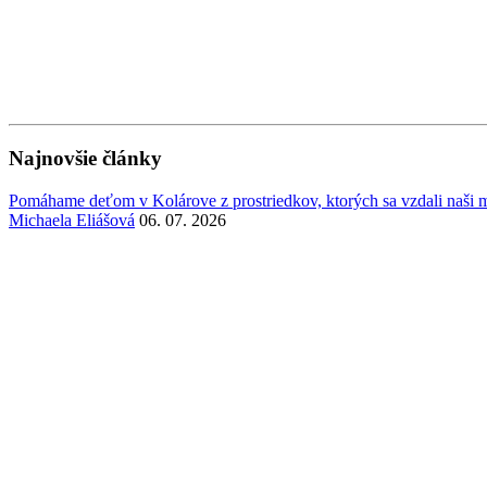
Najnovšie články
Pomáhame deťom v Kolárove z prostriedkov, ktorých sa vzdali naši mi
Michaela Eliášová
06. 07. 2026