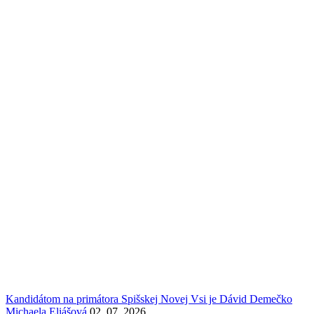
Kandidátom na primátora Spišskej Novej Vsi je Dávid Demečko
Michaela Eliášová
02. 07. 2026