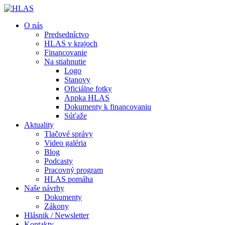
O nás
Predsedníctvo
HLAS v krajoch
Financovanie
Na stiahnutie
Logo
Stanovy
Oficiálne fotky
Appka HLAS
Dokumenty k financovaniu
Súťaže
Aktuality
Tlačové správy
Video galéria
Blog
Podcasty
Pracovný program
HLAS pomáha
Naše návrhy
Dokumenty
Zákony
Hlásnik / Newsletter
Kontakty