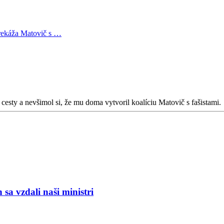
rekáža Matovič s …
cesty a nevšimol si, že mu doma vytvoril koalíciu Matovič s fašistami.
a vzdali naši ministri