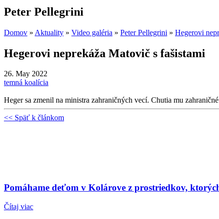
Peter Pellegrini
Domov
»
Aktuality
»
Video galéria
»
Peter Pellegrini
»
Hegerovi nep
Hegerovi neprekáža Matovič s fašistami
26. May 2022
temná koalícia
Heger sa zmenil na ministra zahraničných vecí. Chutia mu zahraničné 
<< Späť k článkom
Pomáhame deťom v Kolárove z prostriedkov, ktorých s
Čítaj viac