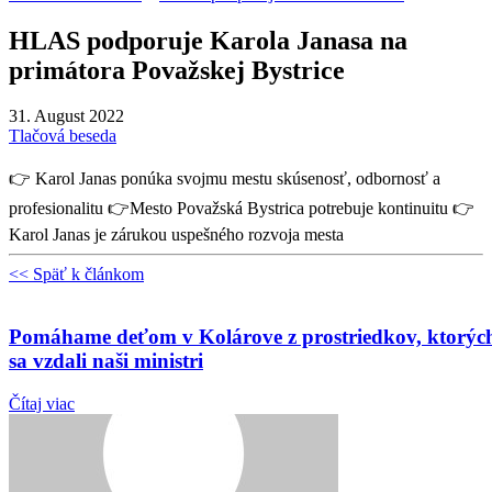
HLAS podporuje Karola Janasa na
primátora Považskej Bystrice
31. August 2022
Tlačová beseda
👉 Karol Janas ponúka svojmu mestu skúsenosť, odbornosť a
profesionalitu 👉Mesto Považská Bystrica potrebuje kontinuitu 👉
Karol Janas je zárukou uspešného rozvoja mesta
<< Späť k článkom
Pomáhame deťom v Kolárove z prostriedkov, ktorýc
sa vzdali naši ministri
Čítaj viac