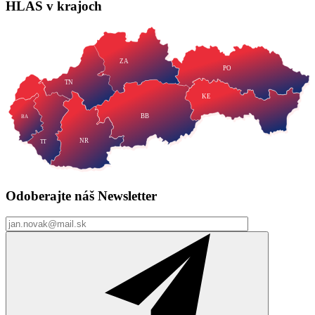
HLAS
v krajoch
ZA
PO
TN
KE
BB
BA
NR
TT
Odoberajte náš
Newsletter