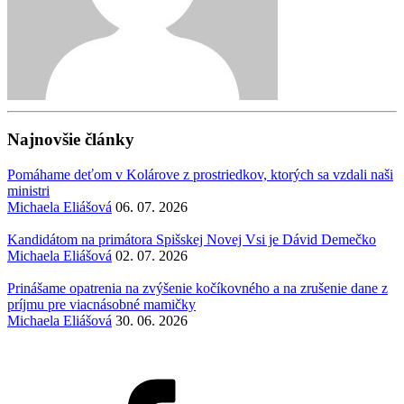
Najnovšie články
Pomáhame deťom v Kolárove z prostriedkov, ktorých sa vzdali naši
ministri
Michaela Eliášová
06. 07. 2026
Kandidátom na primátora Spišskej Novej Vsi je Dávid Demečko
Michaela Eliášová
02. 07. 2026
Prinášame opatrenia na zvýšenie kočíkovného a na zrušenie dane z
príjmu pre viacnásobné mamičky
Michaela Eliášová
30. 06. 2026