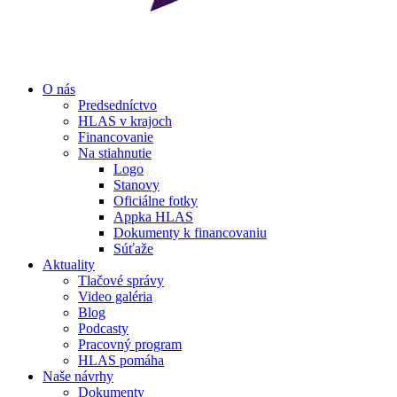
O nás
Predsedníctvo
HLAS v krajoch
Financovanie
Na stiahnutie
Logo
Stanovy
Oficiálne fotky
Appka HLAS
Dokumenty k financovaniu
Súťaže
Aktuality
Tlačové správy
Video galéria
Blog
Podcasty
Pracovný program
HLAS pomáha
Naše návrhy
Dokumenty