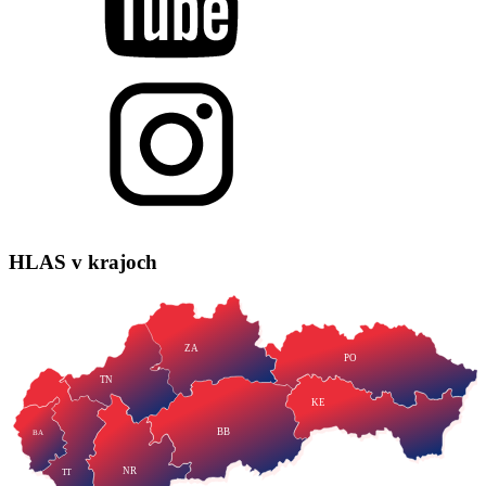
HLAS
v krajoch
ZA
PO
TN
KE
BB
BA
NR
TT