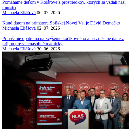
Pomáhame deťom v Kolárove z prostriedkov, ktorých sa vzdali naši
ministri
Michaela Eliášová
06. 07. 2026
Kandidátom na primátora Spišskej Novej Vsi je Dávid Demečko
Michaela Eliášová
02. 07. 2026
Prinášame opatrenia na zvýšenie kočíkovného a na zrušenie dane z
príjmu pre viacnásobné mamičky
Michaela Eliášová
30. 06. 2026