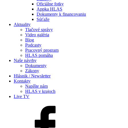
Oficiálne fotky
Appka HLAS
Dokumenty k financovaniu
Súťaže
Aktuality
Tlačové správy
Video galéria
Blog
Podcasty
Pracovný program
HLAS pomáha
Naše návrhy
Dokumenty
Zákony
Hlásnik / Newsletter
Kontakty
Napíšte nám
HLAS v krajoch
Live TV