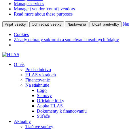
Manage services
Manage {vendor_count} vendors
Read more about these purposes
Nas
Prijať všetky
Odmietnuť všetky
Nastavenia
Uložiť predvoľby
Cookies
Zásady ochrany súkromia a spracúvania osobných údajov
O nás
Predsedníctvo
HLAS v krajoch
Financovanie
Na stiahnutie
Logo
Stanovy
Oficiálne fotky
Appka HLAS
Dokumenty k financovaniu
Súťaže
Aktuality
Tlačové správy