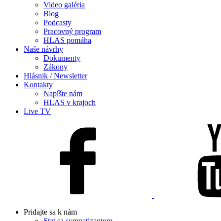
Video galéria
Blog
Podcasty
Pracovný program
HLAS pomáha
Naše návrhy
Dokumenty
Zákony
Hlásnik / Newsletter
Kontakty
Napíšte nám
HLAS v krajoch
Live TV
Pridajte sa k nám
Stat sa sympatizantom