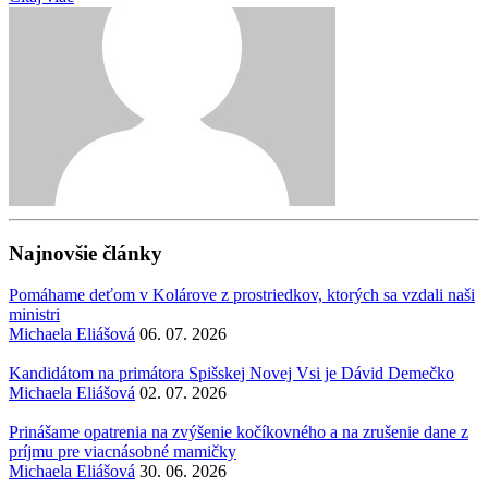
Najnovšie články
Pomáhame deťom v Kolárove z prostriedkov, ktorých sa vzdali naši
ministri
Michaela Eliášová
06. 07. 2026
Kandidátom na primátora Spišskej Novej Vsi je Dávid Demečko
Michaela Eliášová
02. 07. 2026
Prinášame opatrenia na zvýšenie kočíkovného a na zrušenie dane z
príjmu pre viacnásobné mamičky
Michaela Eliášová
30. 06. 2026