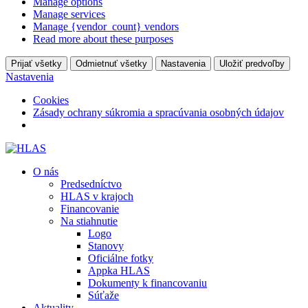
Manage options
Manage services
Manage {vendor_count} vendors
Read more about these purposes
Prijať všetky
Odmietnuť všetky
Nastavenia
Uložiť predvoľby
Nastavenia
Cookies
Zásady ochrany súkromia a spracúvania osobných údajov
O nás
Predsedníctvo
HLAS v krajoch
Financovanie
Na stiahnutie
Logo
Stanovy
Oficiálne fotky
Appka HLAS
Dokumenty k financovaniu
Súťaže
Aktuality