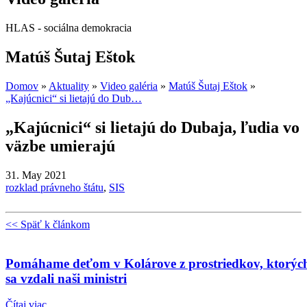
HLAS - sociálna demokracia
Matúš Šutaj Eštok
Domov
»
Aktuality
»
Video galéria
»
Matúš Šutaj Eštok
»
„Kajúcnici“ si lietajú do Dub…
„Kajúcnici“ si lietajú do Dubaja, ľudia vo
väzbe umierajú
31. May 2021
rozklad právneho štátu
,
SIS
<< Späť k článkom
Pomáhame deťom v Kolárove z prostriedkov, ktorýc
sa vzdali naši ministri
Čítaj viac