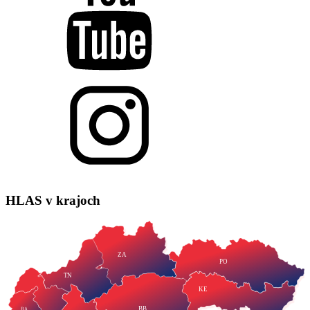
HLAS
v krajoch
ZA
PO
TN
KE
BB
BA