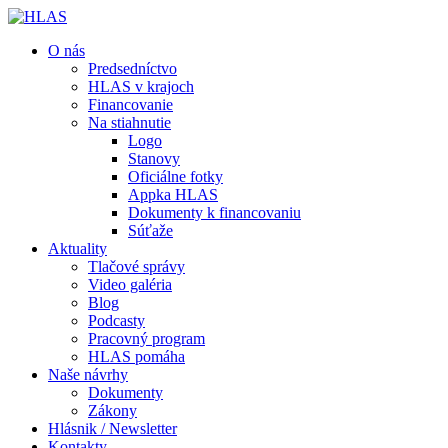
O nás
Predsedníctvo
HLAS v krajoch
Financovanie
Na stiahnutie
Logo
Stanovy
Oficiálne fotky
Appka HLAS
Dokumenty k financovaniu
Súťaže
Aktuality
Tlačové správy
Video galéria
Blog
Podcasty
Pracovný program
HLAS pomáha
Naše návrhy
Dokumenty
Zákony
Hlásnik / Newsletter
Kontakty