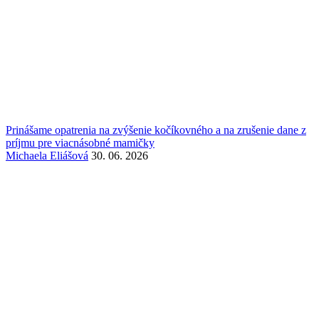
Prinášame opatrenia na zvýšenie kočíkovného a na zrušenie dane z
príjmu pre viacnásobné mamičky
Michaela Eliášová
30. 06. 2026