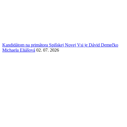
Kandidátom na primátora Spišskej Novej Vsi je Dávid Demečko
Michaela Eliášová
02. 07. 2026