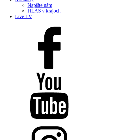
Napíšte nám
HLAS v krajoch
Live TV