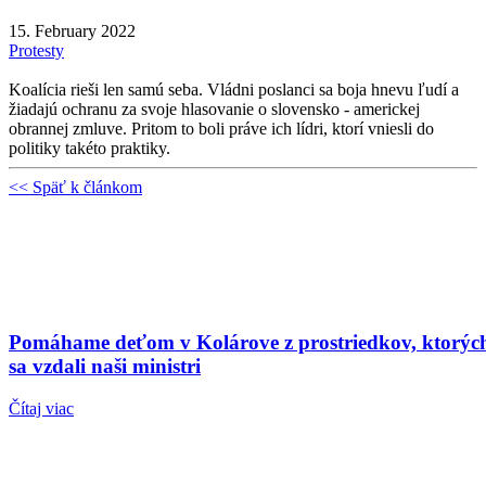
15. February 2022
Protesty
Koalícia rieši len samú seba. Vládni poslanci sa boja hnevu ľudí a
žiadajú ochranu za svoje hlasovanie o slovensko - americkej
obrannej zmluve. Pritom to boli práve ich lídri, ktorí vniesli do
politiky takéto praktiky.
<< Späť k článkom
Pomáhame deťom v Kolárove z prostriedkov, ktorýc
sa vzdali naši ministri
Čítaj viac