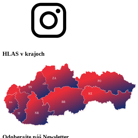
HLAS
v krajoch
ZA
PO
TN
KE
BB
BA
NR
TT
Odoberajte náš
Newsletter