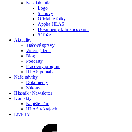
Na stiahnutie
Logo
Stanovy
Oficiálne fotky
Appka HLAS
Dokumenty k financovaniu
Súťaže
Aktuality
Tlačové správy
Video galéria
Blog
Podcasty
Pracovný program
HLAS pomáha
Naše návrhy
Dokumenty
Zákony
Hlásnik / Newsletter
Kontakty
Napíšte nám
HLAS v krajoch
Live TV