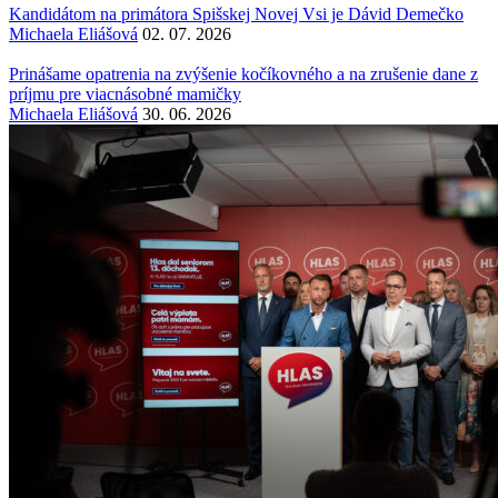
Kandidátom na primátora Spišskej Novej Vsi je Dávid Demečko
Michaela Eliášová
02. 07. 2026
Prinášame opatrenia na zvýšenie kočíkovného a na zrušenie dane z
príjmu pre viacnásobné mamičky
Michaela Eliášová
30. 06. 2026