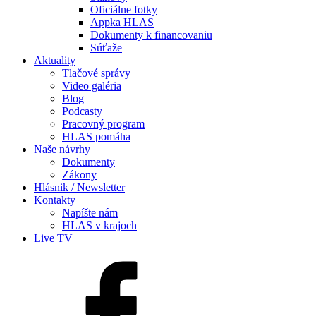
Oficiálne fotky
Appka HLAS
Dokumenty k financovaniu
Súťaže
Aktuality
Tlačové správy
Video galéria
Blog
Podcasty
Pracovný program
HLAS pomáha
Naše návrhy
Dokumenty
Zákony
Hlásnik / Newsletter
Kontakty
Napíšte nám
HLAS v krajoch
Live TV