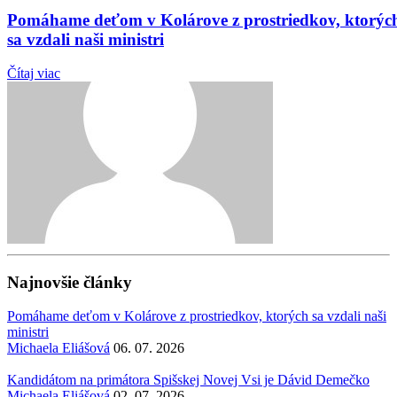
Pomáhame deťom v Kolárove z prostriedkov, ktorýc
sa vzdali naši ministri
Čítaj viac
Najnovšie články
Pomáhame deťom v Kolárove z prostriedkov, ktorých sa vzdali naši
ministri
Michaela Eliášová
06. 07. 2026
Kandidátom na primátora Spišskej Novej Vsi je Dávid Demečko
Michaela Eliášová
02. 07. 2026