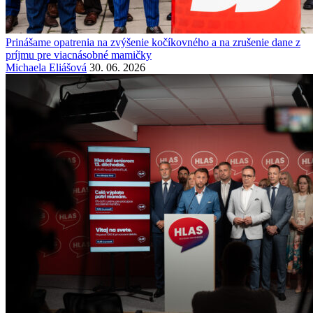
Prinášame opatrenia na zvýšenie kočíkovného a na zrušenie dane z
príjmu pre viacnásobné mamičky
Michaela Eliášová
30. 06. 2026