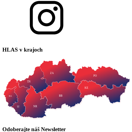
HLAS
v krajoch
ZA
PO
TN
KE
BB
BA
NR
TT
Odoberajte náš
Newsletter