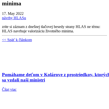
minima
17. May 2022
návrhy HLASu
zrite si záznam z dnešnej tlačovej besedy strany HLAS ne tému:
HLAS navrhuje valorizáciu životného minima.
<< Späť k článkom
Pomáhame deťom v Kolárove z prostriedkov, ktorýc
sa vzdali naši ministri
Čítaj viac