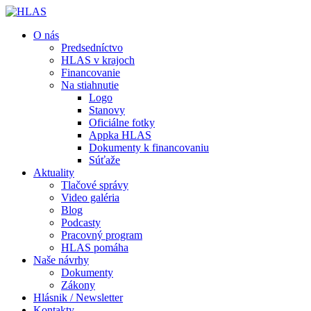
O nás
Predsedníctvo
HLAS v krajoch
Financovanie
Na stiahnutie
Logo
Stanovy
Oficiálne fotky
Appka HLAS
Dokumenty k financovaniu
Súťaže
Aktuality
Tlačové správy
Video galéria
Blog
Podcasty
Pracovný program
HLAS pomáha
Naše návrhy
Dokumenty
Zákony
Hlásnik / Newsletter
Kontakty