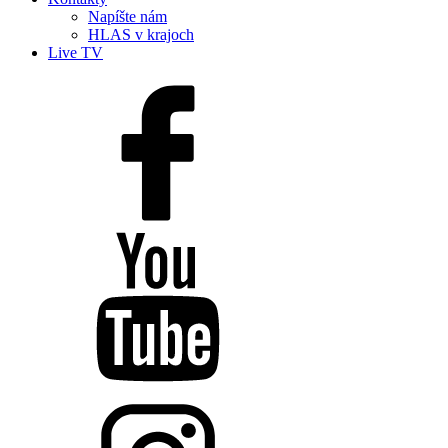
Napíšte nám
HLAS v krajoch
Live TV