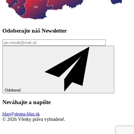
NR
TT
Odoberajte náš
Newsletter
Odoberať
Neváhajte a
napíšte
hlas@strana-hlas.sk
©️ 2026
Všetky práva vyhradené.