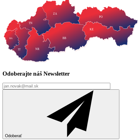
ZA
PO
TN
KE
BB
BA
NR
TT
Odoberajte náš
Newsletter
Odoberať