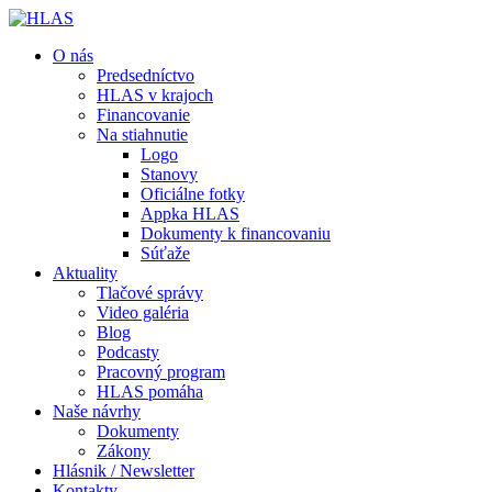
O nás
Predsedníctvo
HLAS v krajoch
Financovanie
Na stiahnutie
Logo
Stanovy
Oficiálne fotky
Appka HLAS
Dokumenty k financovaniu
Súťaže
Aktuality
Tlačové správy
Video galéria
Blog
Podcasty
Pracovný program
HLAS pomáha
Naše návrhy
Dokumenty
Zákony
Hlásnik / Newsletter
Kontakty