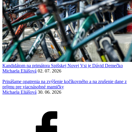
Kandidátom na primátora Spišskej Novej Vsi je Dávid Demečko
Michaela Eliášová
02. 07. 2026
Prinášame opatrenia na zvýšenie kočíkovného a na zrušenie dane z
príjmu pre viacnásobné mamičky
Michaela Eliášová
30. 06. 2026