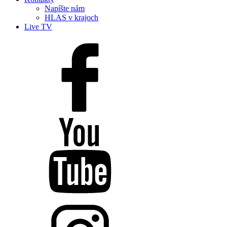
Napíšte nám
HLAS v krajoch
Live TV