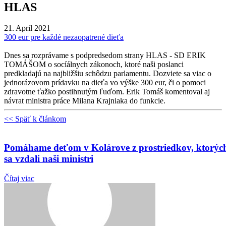
HLAS
21. April 2021
300 eur pre každé nezaopatrené dieťa
Dnes sa rozprávame s podpredsedom strany HLAS - SD ERIK
TOMÁŠOM o socíálnych zákonoch, ktoré naši poslanci
predkladajú na najbližšiu schôdzu parlamentu. Dozviete sa viac o
jednorázovom prídavku na dieťa vo výške 300 eur, či o pomoci
zdravotne ťažko postihnutým ľuďom. Erik Tomáš komentoval aj
návrat ministra práce Milana Krajniaka do funkcie.
<< Späť k článkom
Pomáhame deťom v Kolárove z prostriedkov, ktorýc
sa vzdali naši ministri
Čítaj viac