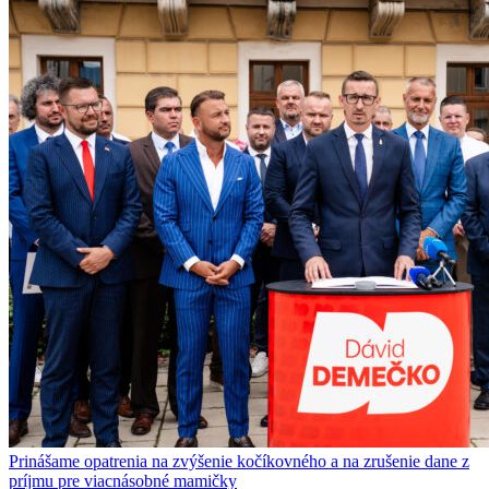
Prinášame opatrenia na zvýšenie kočíkovného a na zrušenie dane z
príjmu pre viacnásobné mamičky