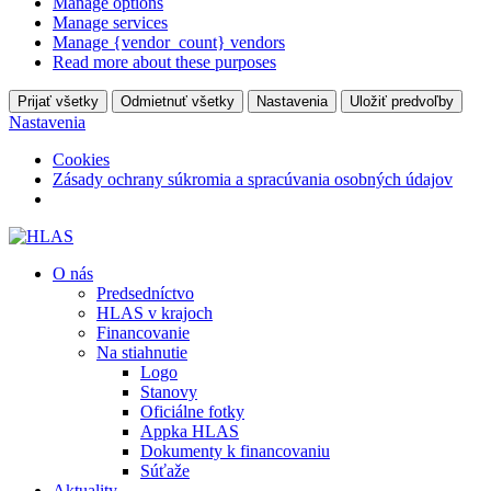
Manage options
Manage services
Manage {vendor_count} vendors
Read more about these purposes
Prijať všetky
Odmietnuť všetky
Nastavenia
Uložiť predvoľby
Nastavenia
Cookies
Zásady ochrany súkromia a spracúvania osobných údajov
O nás
Predsedníctvo
HLAS v krajoch
Financovanie
Na stiahnutie
Logo
Stanovy
Oficiálne fotky
Appka HLAS
Dokumenty k financovaniu
Súťaže
Aktuality