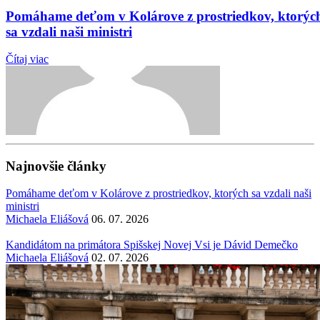
Pomáhame deťom v Kolárove z prostriedkov, ktorýc
sa vzdali naši ministri
Čítaj viac
Najnovšie články
Pomáhame deťom v Kolárove z prostriedkov, ktorých sa vzdali naši
ministri
Michaela Eliášová
06. 07. 2026
Kandidátom na primátora Spišskej Novej Vsi je Dávid Demečko
Michaela Eliášová
02. 07. 2026