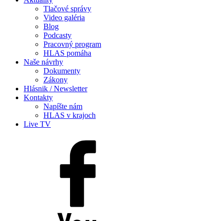
Tlačové správy
Video galéria
Blog
Podcasty
Pracovný program
HLAS pomáha
Naše návrhy
Dokumenty
Zákony
Hlásnik / Newsletter
Kontakty
Napíšte nám
HLAS v krajoch
Live TV