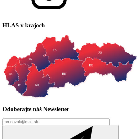
HLAS
v krajoch
ZA
PO
TN
KE
BB
BA
NR
TT
Odoberajte náš
Newsletter