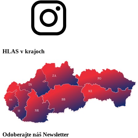
HLAS
v krajoch
ZA
PO
TN
KE
BB
BA
NR
TT
Odoberajte náš
Newsletter