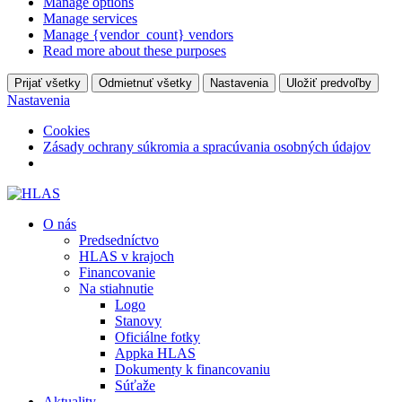
Manage options
Manage services
Manage {vendor_count} vendors
Read more about these purposes
Prijať všetky
Odmietnuť všetky
Nastavenia
Uložiť predvoľby
Nastavenia
Cookies
Zásady ochrany súkromia a spracúvania osobných údajov
O nás
Predsedníctvo
HLAS v krajoch
Financovanie
Na stiahnutie
Logo
Stanovy
Oficiálne fotky
Appka HLAS
Dokumenty k financovaniu
Súťaže
Aktuality