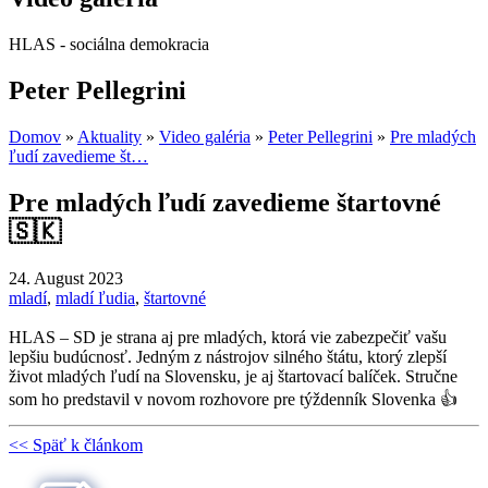
HLAS - sociálna demokracia
Peter Pellegrini
Domov
»
Aktuality
»
Video galéria
»
Peter Pellegrini
»
Pre mladých
ľudí zavedieme št…
Pre mladých ľudí zavedieme štartovné
🇸🇰
24. August 2023
mladí
,
mladí ľudia
,
štartovné
HLAS – SD je strana aj pre mladých, ktorá vie zabezpečiť vašu
lepšiu budúcnosť. Jedným z nástrojov silného štátu, ktorý zlepší
život mladých ľudí na Slovensku, je aj štartovací balíček. Stručne
som ho predstavil v novom rozhovore pre týždenník Slovenka 👍
<< Späť k článkom