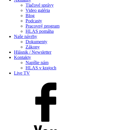
Tlačové správy
Video galéria
Blog
Podcasty
Pracovný program
HLAS pomáha
Naše návrhy
Dokumenty
Zákony
Hlásnik / Newsletter
Kontakty
Napíšte nám
HLAS v krajoch
Live TV