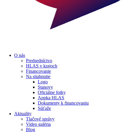
O nás
Predsedníctvo
HLAS v krajoch
Financovanie
Na stiahnutie
Logo
Stanovy
Oficiálne fotky
Appka HLAS
Dokumenty k financovaniu
Súťaže
Aktuality
Tlačové správy
Video galéria
Blog