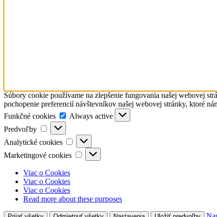
Súbory cookie používame na zlepšenie fungovania našej webovej strá
pochopenie preferencií návštevníkov našej webovej stránky, ktoré ná
Funkčné
Funkčné cookies
Always active
cookies
Predvoľby
Predvoľby
Analytické
Analytické cookies
cookies
Marketingové
Marketingové cookies
cookies
Viac o Cookies
Viac o Cookies
Viac o Cookies
Read more about these purposes
Nas
Prijať všetky
Odmietnuť všetky
Nastavenia
Uložiť predvoľby