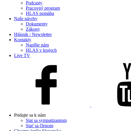
Podcasty
Pracovný program
HLAS pomáha
Naše návrhy
Dokumenty
Zákony
Hlásnik / Newsletter
Kontakty
Napíšte nám
HLAS v krajoch
Live TV
Pridajte sa k nám
Stat sa sympatizantom
Stať sa členom
Chceme lepšie Slovensko