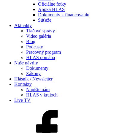
Oficiálne fotky
Appka HLAS
Dokumenty k financovaniu
Súťaže
Aktuality
Tlačové správy
Video galéria
Blog
Podcasty
Pracovný program
HLAS pomáha
Naše návrhy
Dokumenty
Zákony
Hlásnik / Newsletter
Kontakty
Napíšte nám
HLAS v krajoch
Live TV