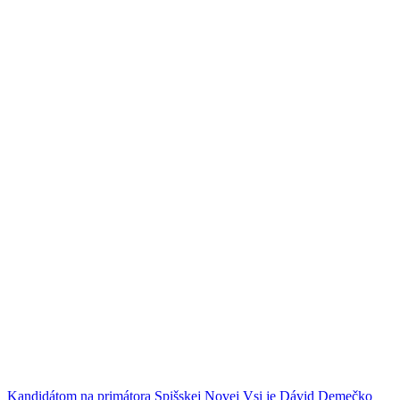
Kandidátom na primátora Spišskej Novej Vsi je Dávid Demečko