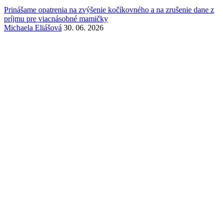
Prinášame opatrenia na zvýšenie kočíkovného a na zrušenie dane z
príjmu pre viacnásobné mamičky
Michaela Eliášová
30. 06. 2026