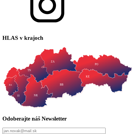
HLAS
v krajoch
ZA
PO
TN
KE
BB
BA
NR
TT
Odoberajte náš
Newsletter