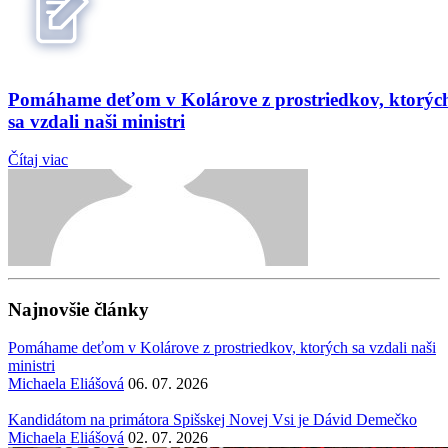
Pomáhame deťom v Kolárove z prostriedkov, ktorýc
sa vzdali naši ministri
Čítaj viac
Najnovšie články
Pomáhame deťom v Kolárove z prostriedkov, ktorých sa vzdali naši
ministri
Michaela Eliášová
06. 07. 2026
Kandidátom na primátora Spišskej Novej Vsi je Dávid Demečko
Michaela Eliášová
02. 07. 2026