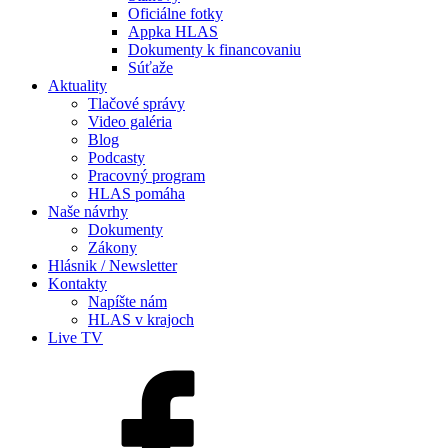
Oficiálne fotky
Appka HLAS
Dokumenty k financovaniu
Súťaže
Aktuality
Tlačové správy
Video galéria
Blog
Podcasty
Pracovný program
HLAS pomáha
Naše návrhy
Dokumenty
Zákony
Hlásnik / Newsletter
Kontakty
Napíšte nám
HLAS v krajoch
Live TV