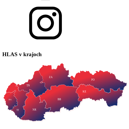
HLAS
v krajoch
ZA
PO
TN
KE
BB
BA
NR
TT