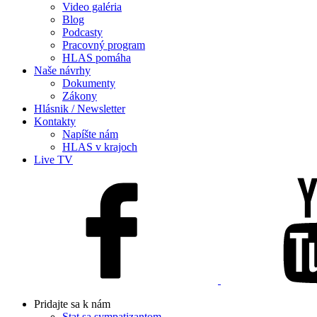
Video galéria
Blog
Podcasty
Pracovný program
HLAS pomáha
Naše návrhy
Dokumenty
Zákony
Hlásnik / Newsletter
Kontakty
Napíšte nám
HLAS v krajoch
Live TV
Pridajte sa k nám
Stat sa sympatizantom