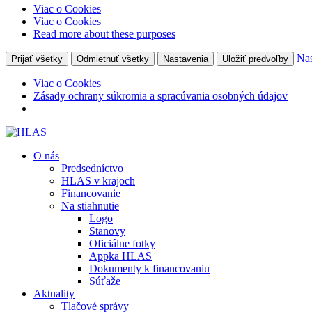
Viac o Cookies
Viac o Cookies
Read more about these purposes
Nas
Prijať všetky
Odmietnuť všetky
Nastavenia
Uložiť predvoľby
Viac o Cookies
Zásady ochrany súkromia a spracúvania osobných údajov
O nás
Predsedníctvo
HLAS v krajoch
Financovanie
Na stiahnutie
Logo
Stanovy
Oficiálne fotky
Appka HLAS
Dokumenty k financovaniu
Súťaže
Aktuality
Tlačové správy