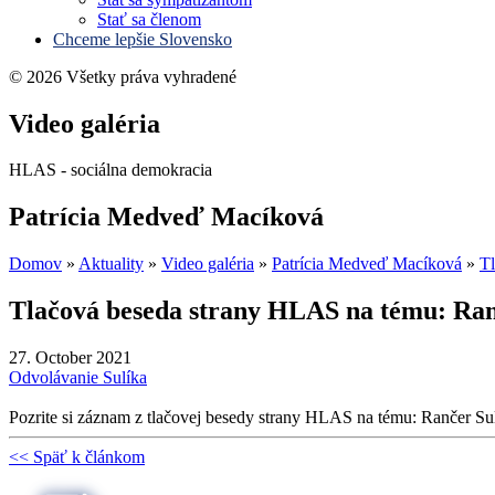
Stať sa členom
Chceme lepšie Slovensko
© 2026 Všetky práva vyhradené
Video galéria
HLAS - sociálna demokracia
Patrícia Medveď Macíková
Domov
»
Aktuality
»
Video galéria
»
Patrícia Medveď Macíková
»
T
Tlačová beseda strany HLAS na tému: Ranč
27. October 2021
Odvolávanie Sulíka
Pozrite si záznam z tlačovej besedy strany HLAS na tému: Rančer Sul
<< Späť k článkom