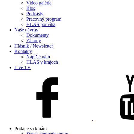
Video galéria
Blog
Podcasty
Pracovný program
HLAS pomáha
Naše návrhy
Dokumenty
Zákony
Hlásnik / Newsletter
Kontakty
Napíšte nám
HLAS v krajoch
Live TV
Pridajte sa k nám
Stat sa sympatizantom