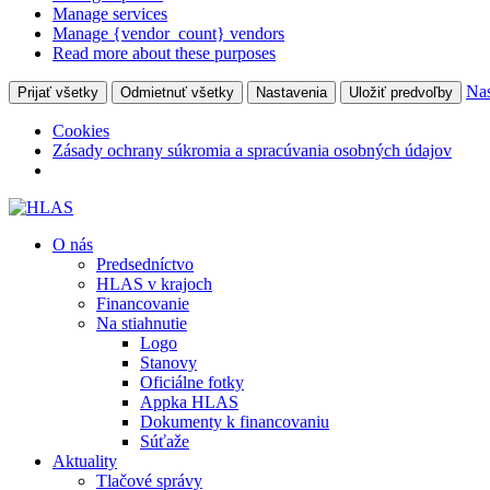
Manage services
Manage {vendor_count} vendors
Read more about these purposes
Nas
Prijať všetky
Odmietnuť všetky
Nastavenia
Uložiť predvoľby
Cookies
Zásady ochrany súkromia a spracúvania osobných údajov
O nás
Predsedníctvo
HLAS v krajoch
Financovanie
Na stiahnutie
Logo
Stanovy
Oficiálne fotky
Appka HLAS
Dokumenty k financovaniu
Súťaže
Aktuality
Tlačové správy