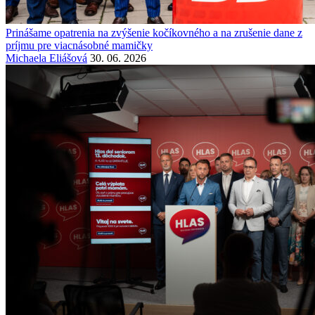
Prinášame opatrenia na zvýšenie kočíkovného a na zrušenie dane z
príjmu pre viacnásobné mamičky
Michaela Eliášová
30. 06. 2026