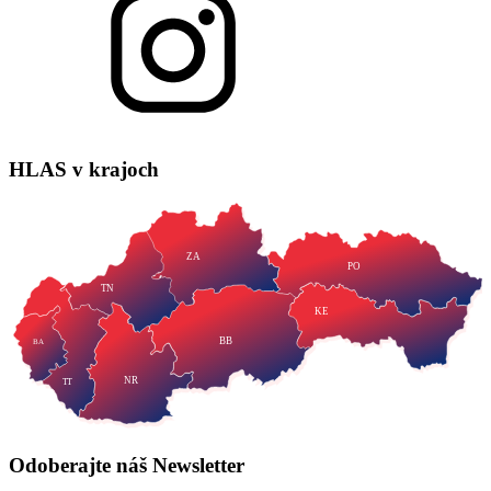
HLAS
v krajoch
ZA
PO
TN
KE
BB
BA
NR
TT
Odoberajte náš
Newsletter