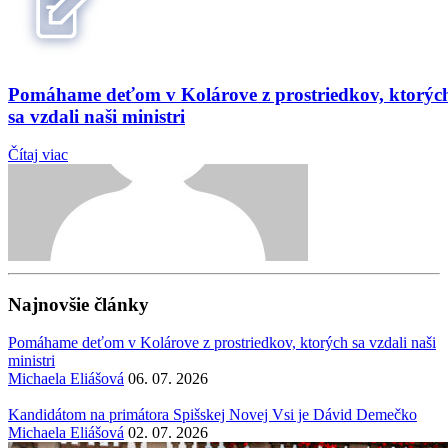
Pomáhame deťom v Kolárove z prostriedkov, ktorýc
sa vzdali naši ministri
Čítaj viac
Najnovšie články
Pomáhame deťom v Kolárove z prostriedkov, ktorých sa vzdali naši
ministri
Michaela Eliášová
06. 07. 2026
Kandidátom na primátora Spišskej Novej Vsi je Dávid Demečko
Michaela Eliášová
02. 07. 2026