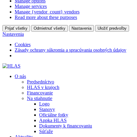
Manage options
Manage services
Manage {vendor_count} vendors
Read more about these purposes
Prijať všetky
Odmietnuť všetky
Nastavenia
Uložiť predvoľby
Nastavenia
Cookies
Zásady ochrany súkromia a spracúvania osobných údajov
O nás
Predsedníctvo
HLAS v krajoch
Financovanie
Na stiahnutie
Logo
Stanovy
Oficiálne fotky
Appka HLAS
Dokumenty k financovaniu
Súťaže
Aktuality