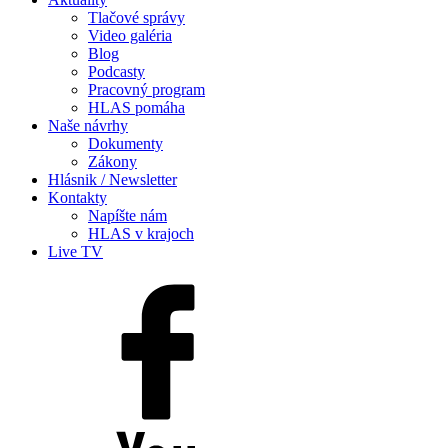
Tlačové správy
Video galéria
Blog
Podcasty
Pracovný program
HLAS pomáha
Naše návrhy
Dokumenty
Zákony
Hlásnik / Newsletter
Kontakty
Napíšte nám
HLAS v krajoch
Live TV